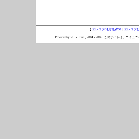
【
エレログ(地方版)TOP
|
エレログ
Powered by i-HIVE inc., 2004 - 2006. このサイトは