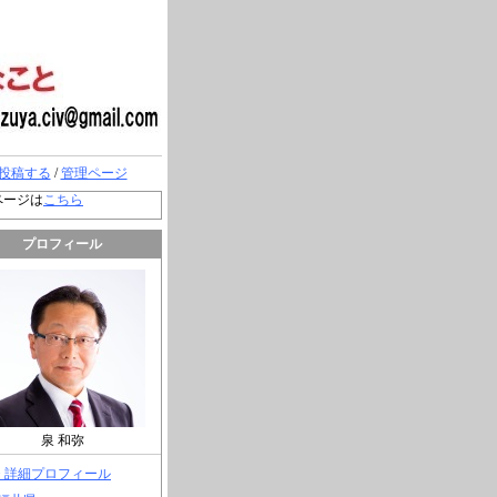
投稿する
/
管理ページ
ページは
こちら
プロフィール
泉 和弥
> 詳細プロフィール