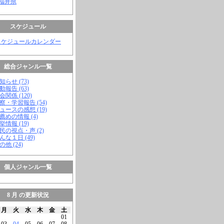
 福井県
スケジュール
スケジュールカレンダー
総合ジャンル一覧
知らせ (73)
動報告 (63)
会関係 (120)
視察・学習報告 (54)
ニュースの感想 (19)
お薦めの情報 (4)
挙情報 (19)
市民の視点・声 (2)
こんな１日 (49)
の他 (24)
個人ジャンル一覧
8 月 の更新状況
月
火
水
木
金
土
01
03
04
05
06
07
08