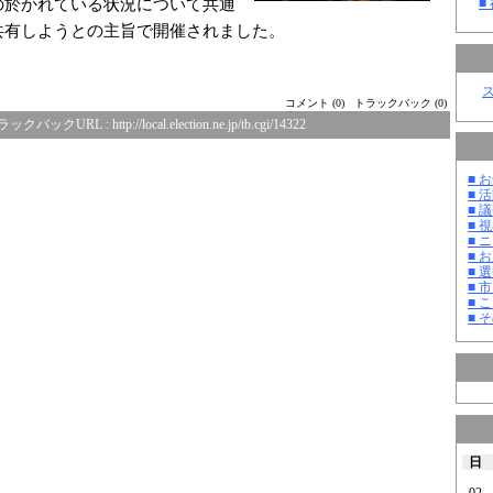
の於かれている状況について共通
■
共有しようとの主旨で開催されました。
コメント (0)
トラックバック (0)
ラックバックURL :
http://local.election.ne.jp/tb.cgi/14322
■ お
■ 活
■ 議
■ 
■ 
■ 
■ 選
■ 
■ 
■ そ
日
02