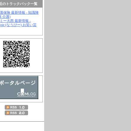
近のトラックバック一覧
介護保険 最新情報 - 知識陣
康 介護)
ジミー大西 最新情報 -
wpie (なうぴー) お笑い芸