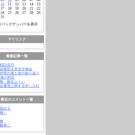
10
11
12
13
14
15
17
18
19
20
21
22
24
25
26
27
28
29
31
] バックナンバーを表示
マイリンク
最新記事一覧
終戦記念日
議会報告＆意見交換会
福井県の第１波の振り返り
今後の対応
会報 新生ふくい
議会運営に関する申し入れ
最近のコメント一覧
憂国志士
名無し
幸橋
齊藤泰二