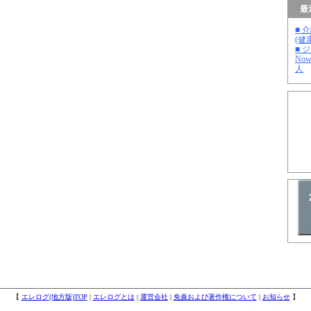
最
■ 
(健
■ 
No
人
【
エレログ(地方版)TOP
|
エレログとは
|
運営会社
|
免責および著作権について
|
お知らせ
】