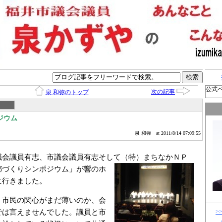
公式
次の記事
泉 和弥のトップ
ジウム
泉 和弥
at 2011/8/14 07:09:55
会議員有志、市議会議員有志そして（特）まちな
かＮＰ
都づくりシンポジウム」が響のホ
に行きました。
市民の関心がまだ薄いのか、会
では言えませんでした。議員と市
>