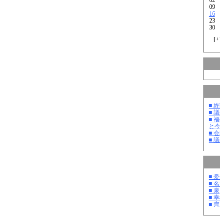
09
16
23
30
[
+
■ 
■ 
■ 
と
■ 
■ 
■ 
■ 
■ 泉
■ 
■ 