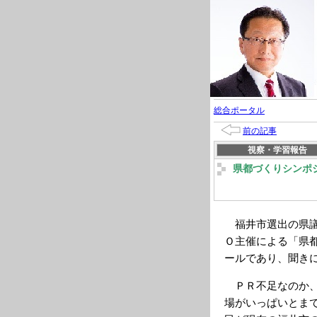
総合ポータル
前の記事
視察・学習報告
県都づくりシンポ
福井市選出の県議
Ｏ主催による「県
ールであり、聞き
ＰＲ不足なのか、
場がいっぱいとま