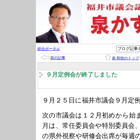
総合ポータル
前の記事
泉 和弥のトップ
９月定例会が終了しました
９月２５日に福井市議会９月定
次の市議会は１２月初めから始
月は、常任委員会や特別委員会
の県外視察や研修会出席が毎週