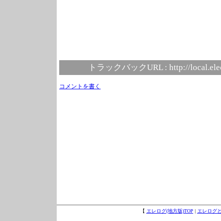
トラックバックURL :
http://local.el
コメントを書く
【
エレログ(地方版)TOP
|
エレログ