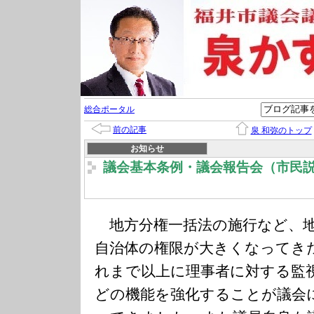
総合ポータル
前の記事
泉 和弥のトップ
お知らせ
議会基本条例・議会報告会（市民
地方分権一括法の施行など、地
自治体の権限が大きくなってき
れまで以上に理事者に対する監
どの機能を強化することが議会