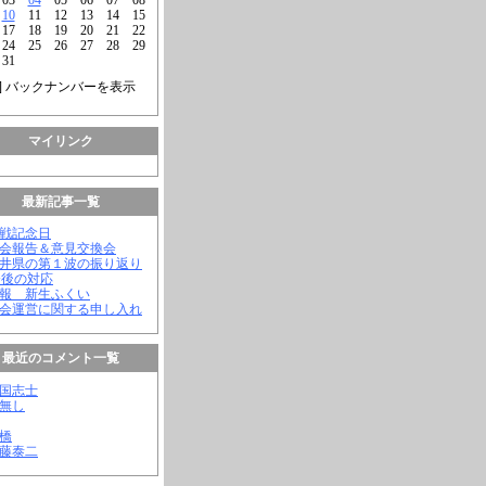
10
11
12
13
14
15
17
18
19
20
21
22
24
25
26
27
28
29
31
] バックナンバーを表示
マイリンク
最新記事一覧
終戦記念日
議会報告＆意見交換会
福井県の第１波の振り返り
今後の対応
会報 新生ふくい
議会運営に関する申し入れ
最近のコメント一覧
憂国志士
名無し
幸橋
齊藤泰二