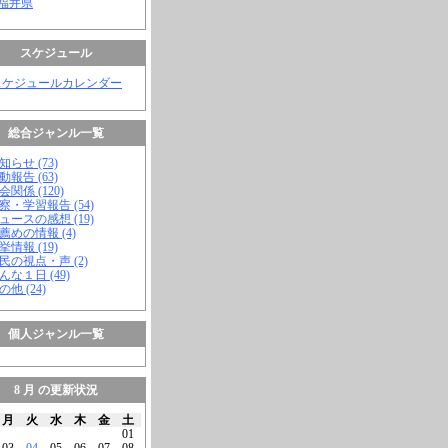
 福井県
スケジュール
スケジュールカレンダー
総合ジャンル一覧
知らせ (73)
動報告 (63)
会関係 (120)
視察・学習報告 (54)
ニュースの感想 (19)
お薦めの情報 (4)
挙情報 (19)
市民の視点・声 (2)
こんな１日 (49)
の他 (24)
個人ジャンル一覧
8 月 の更新状況
月
火
水
木
金
土
01
03
04
05
06
07
08