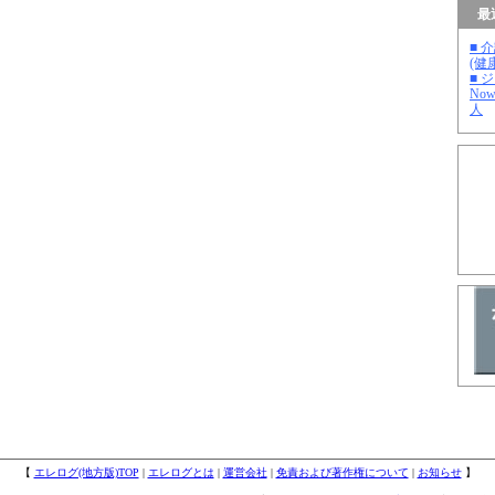
最
■ 
(健
■ 
No
人
【
エレログ(地方版)TOP
|
エレログとは
|
運営会社
|
免責および著作権について
|
お知らせ
】