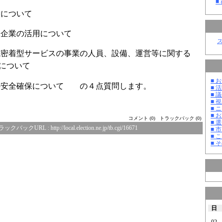
■
費について
元企業の活用について
域密着型サービスの事業の人員、設備、運営等に関する
について
■ お
の安全確保について の４点質問します。
■ 活
■ 議
■ 
■ 
■ 
コメント (0)
トラックバック (0)
■ 選
ラックバックURL :
http://local.election.ne.jp/tb.cgi/16671
■ 
■ 
■ そ
日
02