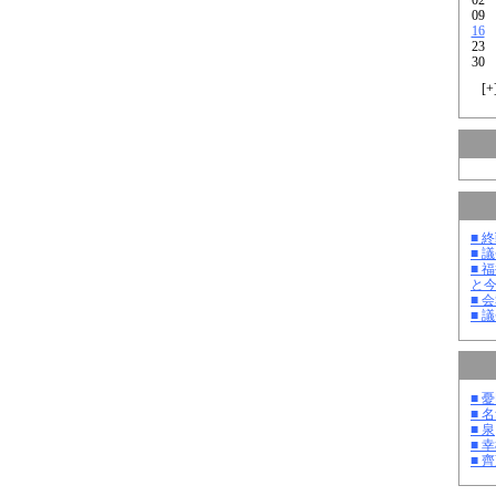
09
16
23
30
[
+
■ 
■ 
■ 
と
■ 
■ 
■ 
■ 
■ 泉
■ 
■ 