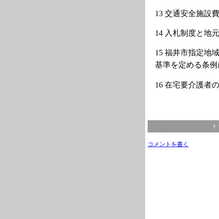
13
交通安全施設
14
入札制度と地
15
福井市指定地
基準を定める条例
16
在宅要介護者
ト
コメントを書く