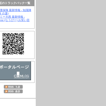
近のトラックバック一覧
介護保険 最新情報 - 知識陣
康 介護)
ジミー大西 最新情報 -
wpie (なうぴー) お笑い芸