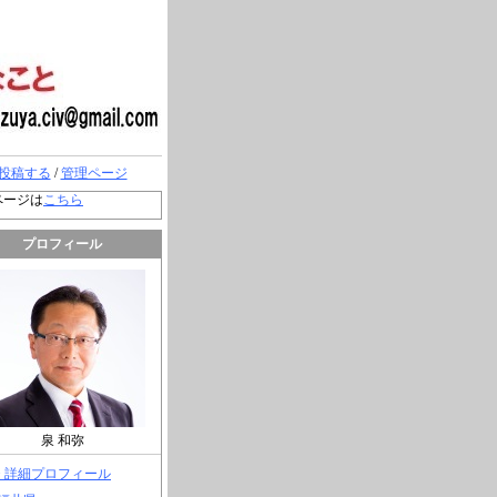
投稿する
/
管理ページ
ページは
こちら
プロフィール
泉 和弥
> 詳細プロフィール