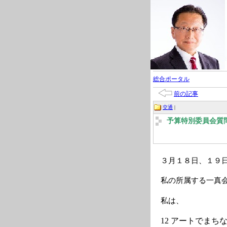
総合ポータル
前の記事
交通
|
予算特別委員会質
３月１８日、１９
私の所属する一真
私は、
12
アートでまち