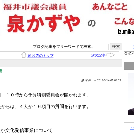
公式
次の記事
泉 和弥のトップ
問
泉 和弥
at 2013/3/14 05:09:22
日 １０時から予算特別委員会が開かれます。
会からは、４人が１６項目の質問を行います。
>
なか文化発信事業について