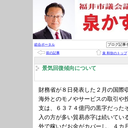
総合ポータル
前の記事
泉 和弥のトップ
景気回復傾向について
財務省が８日発表した２月の国際
海外とのモノやサービスの取引や
支は、６３７４億円の黒字だった
入の方が多い貿易赤字は続いてい
外で稼いだお金がカバーし、４カ