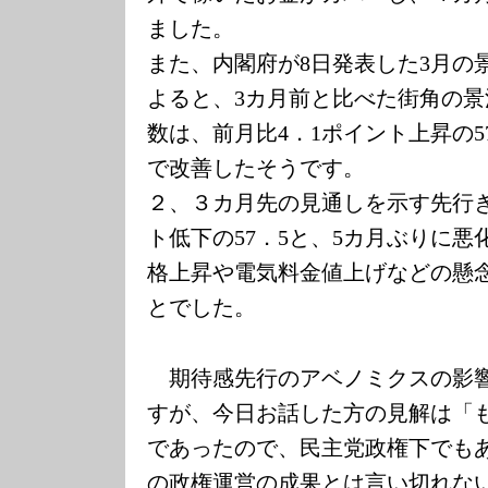
ました。
また、内閣府が
8
日発表した
3
月の
よると、
3
カ月前と比べた街角の景
数は、前月比
4
．
1
ポイント上昇の
5
で改善したそうです。
２、３カ月先の見通しを示す先行
ト低下の
57
．
5
と、
5
カ月ぶりに悪
格上昇や電気料金値上げなどの懸
とでした。
期待感先行のアベノミクスの影響
すが、今日お話した方の見解は「
であったので、民主党政権下でも
の政権運営の成果とは言い切れな