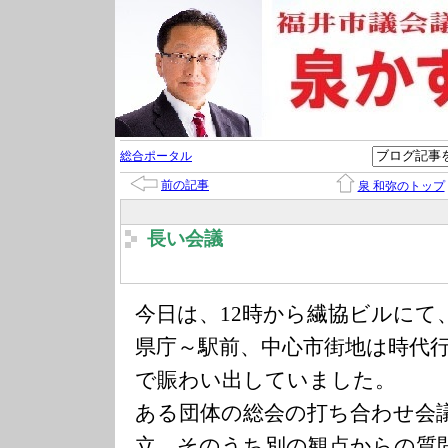
総合ポータル
前の記事
泉 和弥のトップ
長い会議
今日は、12時から繊協ビルにて
県庁～駅前、中心市街地は時代
で賑わい出していました。
ある団体の総会の打ち合わせ会
立、そのうち別の観点からの質