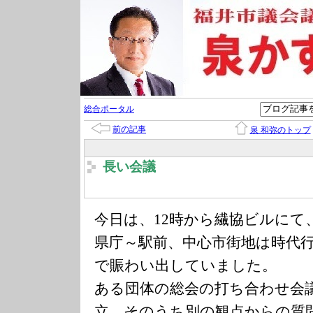
総合ポータル
前の記事
泉 和弥のトップ
長い会議
今日は、12時から繊協ビルにて
県庁～駅前、中心市街地は時代
で賑わい出していました。
ある団体の総会の打ち合わせ会
立、そのうち別の観点からの質