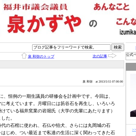
公式
次の記事
泉 和弥のトップ
泉 和弥
at 2013/5/15 07:00:00
に、恒例の一期生議員の研修会を計画中です。今回は、
マに考えています。月曜日には笏谷石を再生し、いろいろ
掛けている福井窯業の岩堀氏（大学の先輩にあたります）
ました。
代の石棺に使われ、石仏や狛犬、さらには丸岡城の石
>
をはじめ、つい最近まで私達の生活に深く関わってきた石