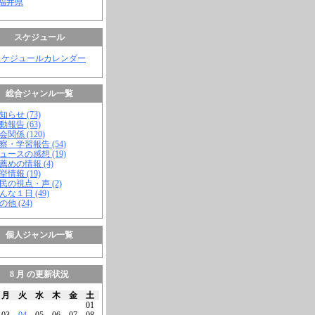
 福井県
スケジュール
スケジュールカレンダー
総合ジャンル一覧
知らせ (73)
動報告 (63)
会関係 (120)
視察・学習報告 (54)
ニュースの感想 (19)
お薦めの情報 (4)
挙情報 (19)
市民の視点・声 (2)
こんな１日 (49)
の他 (24)
個人ジャンル一覧
8 月 の更新状況
月
火
水
木
金
土
01
03
04
05
06
07
08