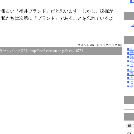
■
番古い「福井ブランド」だと思います。しかし、採掘が
、私たちは次第に「ブランド」であることを忘れているよ
コメント (0)
トラックバック (0)
■ お
ラックバックURL :
http://local.election.ne.jp/tb.cgi/16751
■ 活
■ 議
■ 
■ 
■ 
■ 選
■ 
■ 
■ そ
日
02