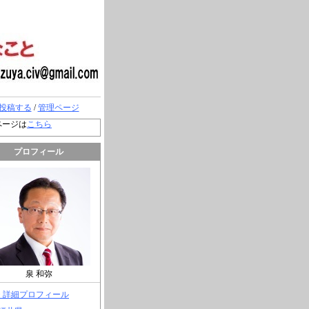
投稿する
/
管理ページ
ページは
こちら
プロフィール
泉 和弥
> 詳細プロフィール