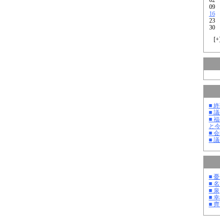
09
16
23
30
[
+
■ 
■ 
■ 
と
■ 
■ 
■ 
■ 
■ 泉
■ 
■ 