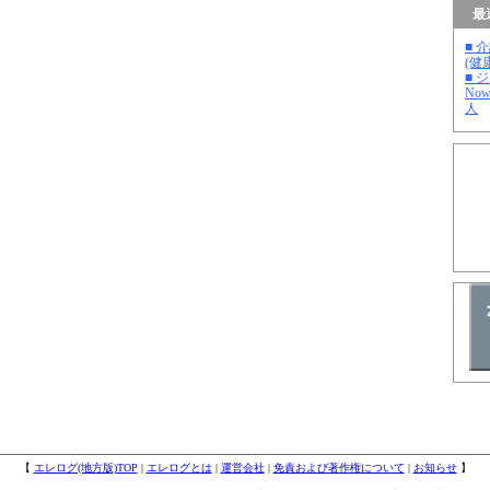
最
■ 
(健
■ 
No
人
【
エレログ(地方版)TOP
|
エレログとは
|
運営会社
|
免責および著作権について
|
お知らせ
】