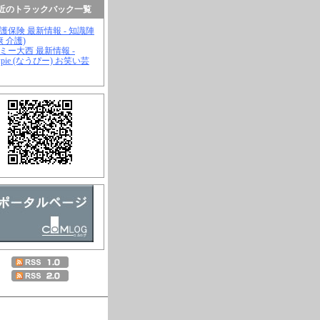
近のトラックバック一覧
介護保険 最新情報 - 知識陣
康 介護)
ジミー大西 最新情報 -
wpie (なうぴー) お笑い芸