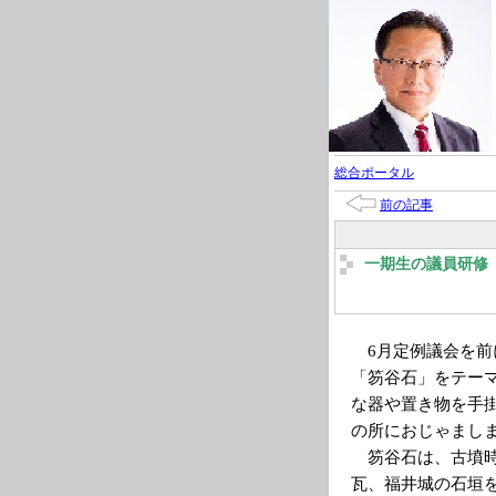
総合ポータル
前の記事
一期生の議員研修
6月定例議会を前
「笏谷石」をテー
な器や置き物を手
の所におじゃまし
笏谷石は、古墳時
瓦、福井城の石垣