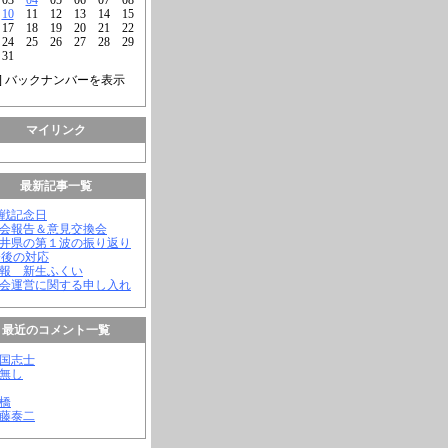
10
11
12
13
14
15
17
18
19
20
21
22
24
25
26
27
28
29
31
] バックナンバーを表示
マイリンク
最新記事一覧
終戦記念日
議会報告＆意見交換会
福井県の第１波の振り返り
今後の対応
会報 新生ふくい
議会運営に関する申し入れ
最近のコメント一覧
憂国志士
名無し
幸橋
齊藤泰二