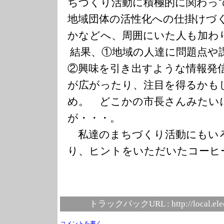
ちづく
り活動に積極的に関わっ
地域団体の活性化へ
の仕掛けづ
かなどへ、周囲にいた人も加わ
結果、①地域の人達に問題点や
②興味を引き出すような情報発
が広が
ったり、注目を得るかも
め。 どこかの市長さん
みたい
が・・・。
私達のまちづくり活動にもい
り、ヒントを
いただいたコーヒ
トラックバックURL :
http://local.el
コメントを書く