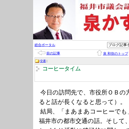
総合ポータル
前の記事
泉 和弥のトップ
交通
|
コーヒータイム
今日の訪問先で、市役所ＯＢの
ると話が長
くなると思って）。
結局、「まあまあコーヒーでも
福井市の都市交通の話。そして