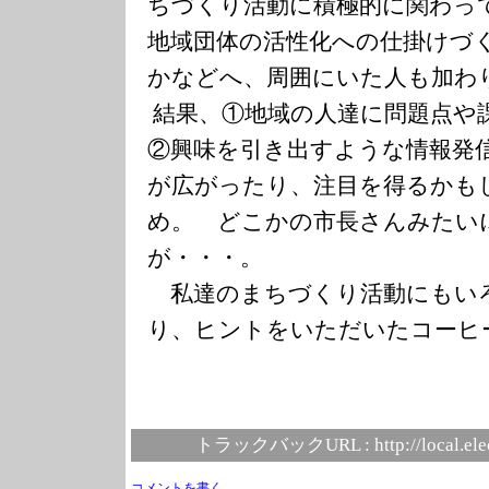
ちづく
り活動に積極的に関わっ
地域団体の活性化へ
の仕掛けづ
かなどへ、周囲にいた人も加わ
結果、①地域の人達に問題点や
②興味を引き出すような情報発
が広が
ったり、注目を得るかも
め。 どこかの市長さん
みたい
が・・・。
私達のまちづくり活動にもい
り、ヒントを
いただいたコーヒ
トラックバックURL :
http://local.el
コメントを書く