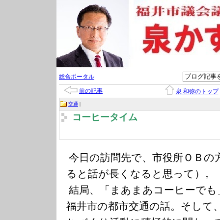
総合ポータル
前の記事
泉 和弥のトップ
交通
|
コーヒータイム
今日の訪問先で、市役所ＯＢの
ると話が長
くなると思って）。
結局、「まあまあコーヒーでも
福井市の都市交通の話。そして