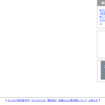
最
■ 
(健
■ 
No
人
【
エレログ(地方版)TOP
|
エレログとは
|
運営会社
|
免責および著作権について
|
お知らせ
】