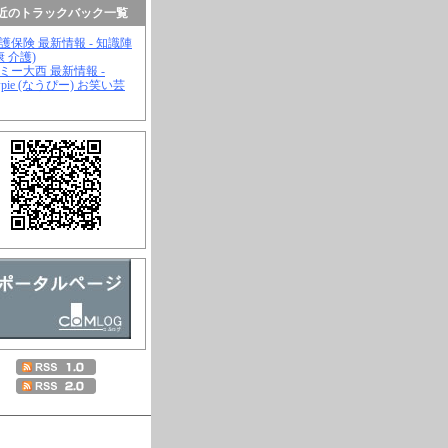
近のトラックバック一覧
介護保険 最新情報 - 知識陣
康 介護)
ジミー大西 最新情報 -
wpie (なうぴー) お笑い芸