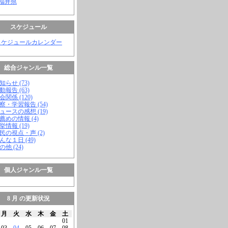
 福井県
スケジュール
スケジュールカレンダー
総合ジャンル一覧
知らせ (73)
動報告 (63)
会関係 (120)
視察・学習報告 (54)
ニュースの感想 (19)
お薦めの情報 (4)
挙情報 (19)
市民の視点・声 (2)
こんな１日 (49)
の他 (24)
個人ジャンル一覧
8 月 の更新状況
月
火
水
木
金
土
01
03
04
05
06
07
08