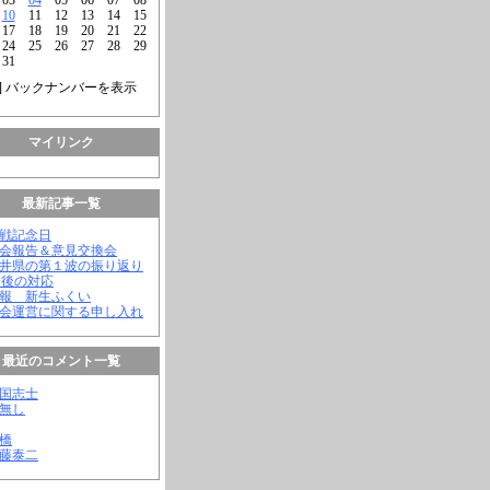
10
11
12
13
14
15
17
18
19
20
21
22
24
25
26
27
28
29
31
] バックナンバーを表示
マイリンク
最新記事一覧
終戦記念日
議会報告＆意見交換会
福井県の第１波の振り返り
今後の対応
会報 新生ふくい
議会運営に関する申し入れ
最近のコメント一覧
憂国志士
名無し
幸橋
齊藤泰二