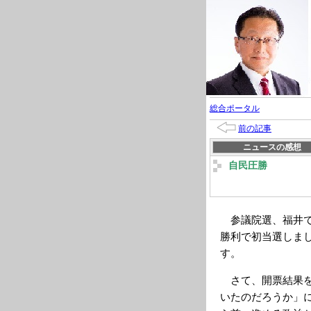
総合ポータル
前の記事
ニュースの感想
自民圧勝
参議院選、福井で
勝利で初当選しま
す。
さて、開票結果を
いたのだろうか」