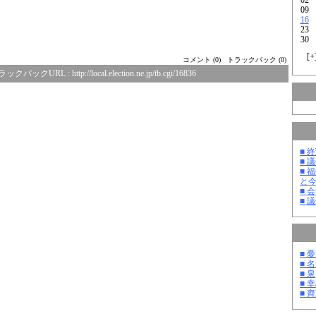
09
16
23
30
[
+
コメント (0)
トラックバック (0)
ラックバックURL :
http://local.election.ne.jp/tb.cgi/16836
■ 
■ 
■ 
と
■ 
■ 
■ 
■ 
■ 泉
■ 
■ 