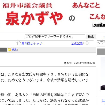
公式
次の記事
泉 和弥のトップ
農業
|
泉 和弥
at 2013/7/22 23:35:00
は、たきなみ宏文氏が得票率７０．６％という圧倒的な
した。おめでとうございます。今後の活躍を期待していま
待つ間、ある人と「自民の圧勝を国民はここまで望んで
について話しました。たしかに、決められなかった政治か
>