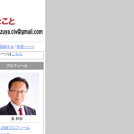
投稿する
/
管理ページ
ページは
こちら
プロフィール
泉 和弥
> 詳細プロフィール