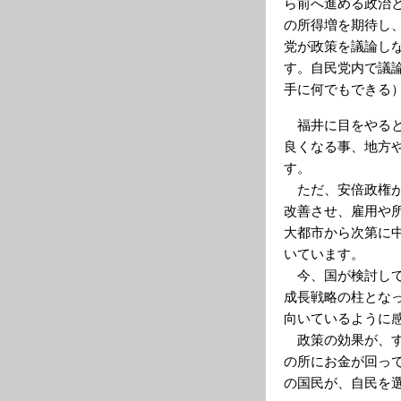
ら前へ進める政治
の所得増を期待し
党が政策を議論し
す。自民党内で議
手に何でもできる
福井に目をやると
良くなる事、地方
す。
ただ、安倍政権が
改善させ、雇用や
大都市から次第に
いています。
今、国が検討して
成長戦略の柱とな
向いているように
政策の効果が、す
の所にお金が回っ
の国民が、自民を