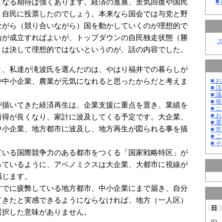
となる期待は強くあります。経済の進展、景気回復や国民
■
、自民に投票したのでしょう。本来なら国会では与党と野
ながら（競り合いながら）国を動かしていくのが理想的で
論が成立すればよいが、トップダウンの自民独走状態（勝
）は決して理想的ではないというのが、話の内容でした。
、私達が滝波氏を選んだのは、やはり福井での暮らしが
や中小企業、農業が元気になれると思ったからだと考えま
■ お
■ 活
■ 議
■ 
描いてきた経済再生は、企業支援に重点を置き、業績を
■ 
■ 
所得が良くなり、家計に波及してくる予定です。大企業、
■ 選
中小企業、地方都市に波及し、地方再生が図られる事を描
■ 
■ 
■ そ
いる国際競争力のある都市をつくる「国家戦略特区」が
っているように、アベノミクスは大企業、大都市に視線が
感じます。
でに疲弊している地方都市、中小企業にまで届き、自分
てきたと実感できるようにならなければ、地方（一人区）
日
選択した意味がありません。
02