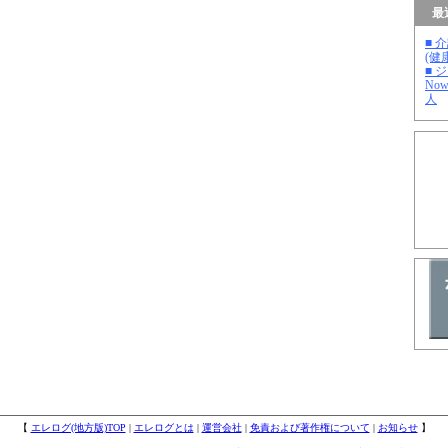
最
■ 
(健
■ 
No
人
【
エレログ(地方版)TOP
|
エレログとは
|
運営会社
|
免責および著作権について
|
お知らせ
】