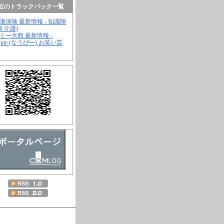
近のトラックバック一覧
介護保険 最新情報 - 知識陣
康 介護)
ジミー大西 最新情報 -
wpie (なうぴー) お笑い芸