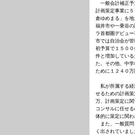
一般会計補正予
計画策定事業に５
倉ゆめまる」を地
福井市や一乗谷の
ラ首都圏デビュー
市では自治会が管
初予算で１５００
件と増加している
た。その他、中学
ために１２４０万
私が所属する
経
せるための計画策
万、計画策定に関
コンサルに任せる
体的に策定に関わ
また、一般質問
く出されていまし