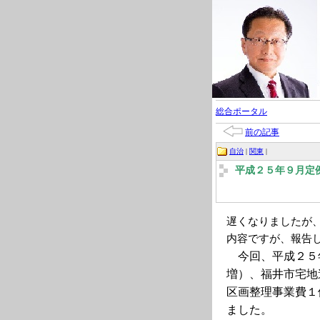
総合ポータル
前の記事
自治
|
関東
|
平成２５年９月定
遅くなりましたが
内容ですが、報告
今回、平成２５
増）、福井市宅地
区画整理事業費１
ました。