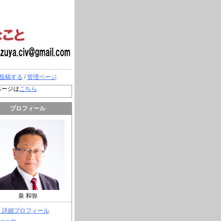
投稿する
/
管理ページ
ページは
こちら
プロフィール
泉 和弥
> 詳細プロフィール