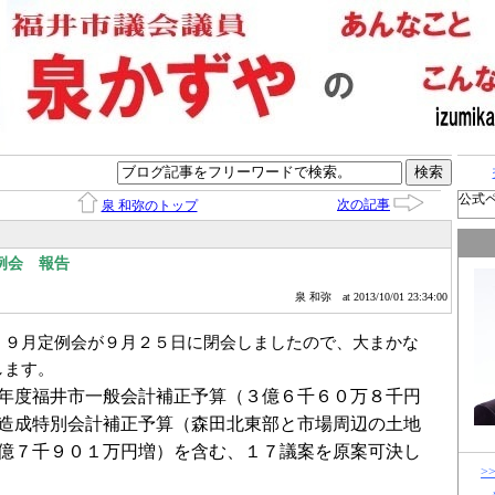
公式
次の記事
泉 和弥のトップ
例会 報告
泉 和弥
at 2013/10/01 23:34:00
、９月定例会が９月２５日に閉会しましたので、大まかな
します。
年度福井市一般会計補正予算（３億６千６０万８千円
造成特別会計補正予算（森田北東部と市場周辺の土地
億７千９０１万円増）を含む、１７議案を原案可決し
>