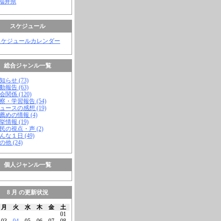
 福井県
スケジュール
スケジュールカレンダー
総合ジャンル一覧
知らせ (73)
動報告 (63)
会関係 (120)
視察・学習報告 (54)
ニュースの感想 (19)
お薦めの情報 (4)
挙情報 (19)
市民の視点・声 (2)
こんな１日 (49)
の他 (24)
個人ジャンル一覧
8 月 の更新状況
月
火
水
木
金
土
01
03
04
05
06
07
08