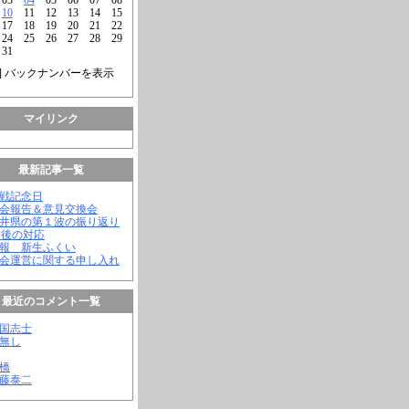
10
11
12
13
14
15
17
18
19
20
21
22
24
25
26
27
28
29
31
] バックナンバーを表示
マイリンク
最新記事一覧
終戦記念日
議会報告＆意見交換会
福井県の第１波の振り返り
今後の対応
会報 新生ふくい
議会運営に関する申し入れ
最近のコメント一覧
憂国志士
名無し
幸橋
齊藤泰二