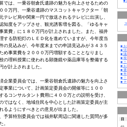
■
算では、一乗谷朝倉氏遺跡の魅力を向上させるための
００万円、一乗谷遺跡のマスコットキャラクター「朝
元テレビ局や関東一円で放送されるテレビに出演し、
認知度をアップさせ、観光誘客増を図る、「ゆるキャ
事業費」に１８０万円が計上されました。また、福井
理する防犯灯のＬＥＤ化を進めていますが、今年度当
件の見込みが、今年度末までの申請見込みが３４３５
■ お
■ 活
ため事業費を２０００万円増額することとなりまし
■ 議
■ 
校の理科授業に使われる顕微鏡や薬品庫等を整備する
■ 
■ 
円が計上されました。
■ 選
■ 
■ 
済企業委員会では、一乗谷朝倉氏遺跡の魅力を向上さ
■ そ
定事業について、計画策定委員会の開催等に１００
するコンサルタント費用に４００万との説明を受け、
のではなく、地域住民を中心とした計画策定委員が主
れるようにすべきとの意見が出ました。
、予算特別委員会では福井駅周辺に関連した質問が多
日
た。
02