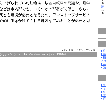
り上げられていた駐輪場、放置自転車の問題や、通学
09
16
などは市内部でも、いくつかの部署が関係し、さらに
23
30
関とも連携が必要となるため、ワンストップサービス
[
+
心的に働きかけてくれる部署を定めることが必要と思
コメント (0)
トラックバック (0)
■ 
■ 
ラックバックURL :
http://local.election.ne.jp/tb.cgi/16896
■ 
と
■ 
■ 
■ 
■ 
■ 泉
■ 
■ 