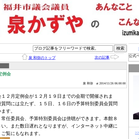
公式
次の記事
泉 和弥のトップ
定例会
泉 和弥
at 2014/11/26 06:00:00
会１２月定例会が１２月１９日までの会期で開催されま
般質問には立たず、１５日、１６日の予算特別委員会質問
います。
常任委員会、予算特別委員会は傍聴ができます。本館８
さい。また数日遅れとなりますが、インターネット中継に
>
、ご覧にもなれます。