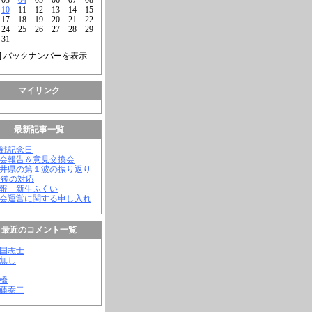
10
11
12
13
14
15
17
18
19
20
21
22
24
25
26
27
28
29
31
] バックナンバーを表示
マイリンク
最新記事一覧
終戦記念日
議会報告＆意見交換会
福井県の第１波の振り返り
今後の対応
会報 新生ふくい
議会運営に関する申し入れ
最近のコメント一覧
憂国志士
名無し
幸橋
齊藤泰二