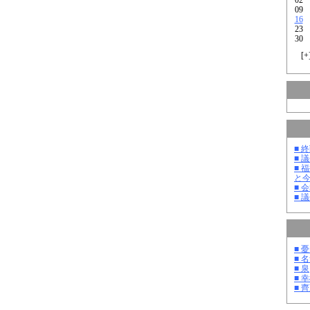
09
16
23
30
[
+
■ 
■ 
■ 
と
■ 
■ 
■ 
■ 
■ 泉
■ 
■ 