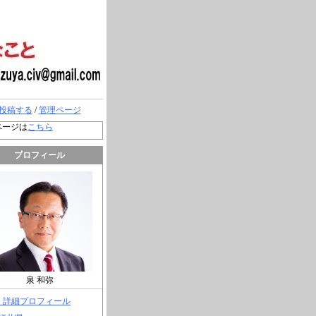
投稿する
/
管理ページ
ページは
こちら
プロフィール
泉 和弥
> 詳細プロフィール