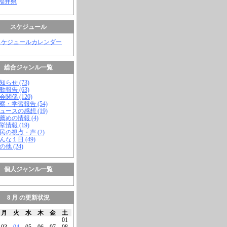
 福井県
スケジュール
スケジュールカレンダー
総合ジャンル一覧
知らせ (73)
動報告 (63)
会関係 (120)
視察・学習報告 (54)
ニュースの感想 (19)
お薦めの情報 (4)
挙情報 (19)
市民の視点・声 (2)
こんな１日 (49)
の他 (24)
個人ジャンル一覧
8 月 の更新状況
月
火
水
木
金
土
01
03
04
05
06
07
08