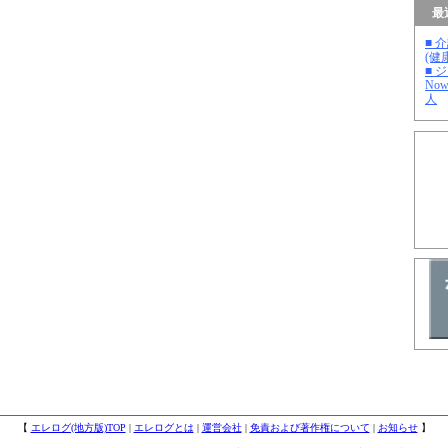
最
■ 
(健
■ 
No
人
【
エレログ(地方版)TOP
|
エレログとは
|
運営会社
|
免責および著作権について
|
お知らせ
】