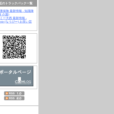
近のトラックバック一覧
介護保険 最新情報 - 知識陣
康 介護)
ジミー大西 最新情報 -
wpie (なうぴー) お笑い芸