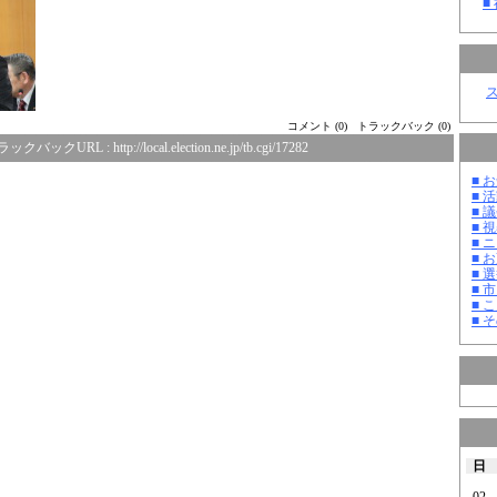
■
コメント (0)
トラックバック (0)
ラックバックURL :
http://local.election.ne.jp/tb.cgi/17282
■ お
■ 活
■ 議
■ 
■ 
■ 
■ 選
■ 
■ 
■ そ
日
02