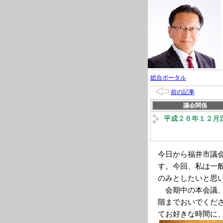
総合ポータル
前の記事
議会関係
平成２６年１２月
今日から福井市議
す。今回、私は一
のみとしたいと思
会期中の本会議、
階までおいでくだ
てお好きな時間に