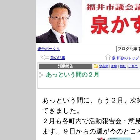
総合ポータル
前の記事
泉 和弥のトップ
活動報告
水産業
|
医療
|
福祉
|
子育て
あっという間の２月
あっという間に、もう２月。次
てきました。
２月も各町内で活動報告会・意
ます。９日からの週が今のとこ