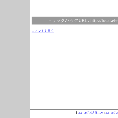
トラックバックURL :
http://local.el
コメントを書く
【
エレログ(地方版)TOP
|
エレログ