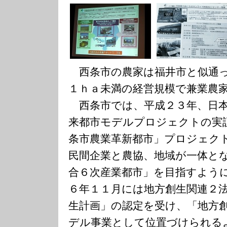
西条市の農家は福井市と似通っ
１ｈａ未満の経営規模で兼業農
西条市では、平成２３年、日本
来都市モデルプロジェクトの実
条市農業革新都市」プロジェク
民間企業と農協、地域が一体と
合６次産業都市」を目指すよう
６年１１月には地方創生関連２
生計画」の認定を受け、「地方
デル事業として位置づけられる