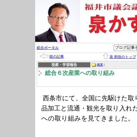
総合ポータル
前の記事
泉 和弥のトップ
視察・学習報告
農業
|
総合６次産業への取り組み
西条市にて、全国に先駆けた取
品加工と流通・観光を取り入れ
への取り組みを見てきました。