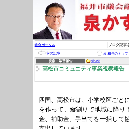
総合ポータル
前の記事
泉 和弥のトップ
視察・学習報告
愛知県
|
高松市コミュニティ事業視察報告
四国、高松市は、小学校区ごと
を作って、縦割りで地域に降り
金、補助金、手当てを一括して
支出しています。