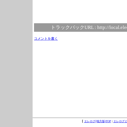
トラックバックURL :
http://local.el
コメントを書く
【
エレログ(地方版)TOP
|
エレログ