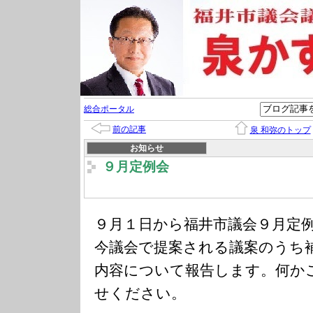
総合ポータル
前の記事
泉 和弥のトップ
お知らせ
９月定例会
９月１日から福井市議会９月定
今議会で提案される議案のうち
内容について報告します。何か
せください。