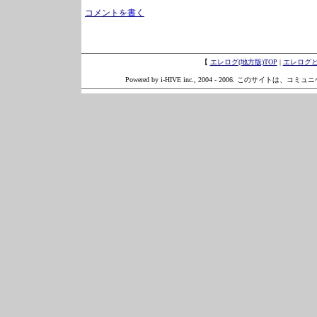
コメントを書く
【
エレログ(地方版)TOP
|
エレログ
Powered by i-HIVE inc., 2004 - 2006. このサイトは