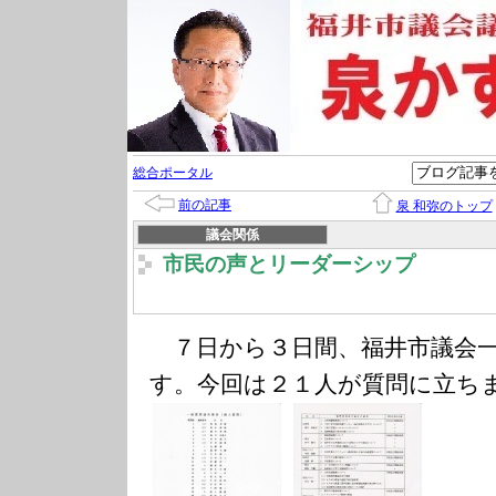
総合ポータル
前の記事
泉 和弥のトップ
議会関係
市民の声とリーダーシップ
７日から３日間、福井市議会一
す。今回は２１人が質問に立ち