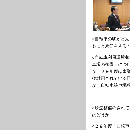
○自転車の駅がど
もっと周知をする
○自転車利用環境
車場の整備」につ
が、２９年度は事
後計画されている
が、自転車駐車場
...
○歩道整備のされ
はどうか。
○２８年度「自転