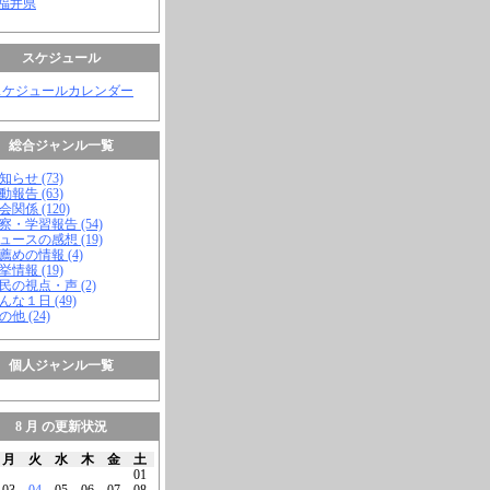
 福井県
スケジュール
スケジュールカレンダー
総合ジャンル一覧
知らせ (73)
動報告 (63)
会関係 (120)
視察・学習報告 (54)
ニュースの感想 (19)
お薦めの情報 (4)
挙情報 (19)
市民の視点・声 (2)
こんな１日 (49)
の他 (24)
個人ジャンル一覧
8 月 の更新状況
月
火
水
木
金
土
01
03
04
05
06
07
08