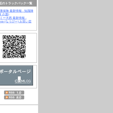
近のトラックバック一覧
介護保険 最新情報 - 知識陣
康 介護)
ジミー大西 最新情報 -
wpie (なうぴー) お笑い芸