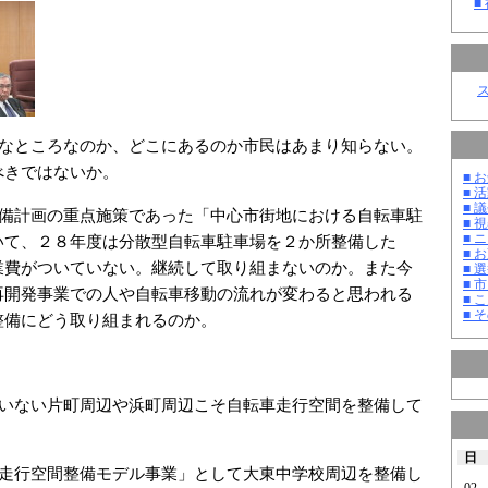
■
んなところなのか、どこにあるのか市民はあまり知らない。
べきではないか。
■ お
■ 活
■ 議
整備計画の重点施策であった「中心市街地における自転車駐
■ 
■ 
いて、２８年度は分散型自転車駐車場を２か所整備した
■ 
業費がついていない。継続して取り組まないのか。また今
■ 選
■ 
再開発事業での人や自転車移動の流れが変わると思われる
■ 
■ そ
整備にどう取り組まれるのか。
ていない片町周辺や浜町周辺こそ自転車走行空間を整備して
日
車走行空間整備モデル事業」として大東中学校周辺を整備し
02