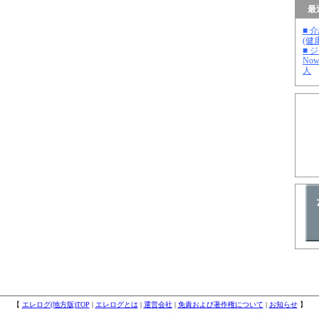
最
■ 
(健
■ 
No
人
【
エレログ(地方版)TOP
|
エレログとは
|
運営会社
|
免責および著作権について
|
お知らせ
】