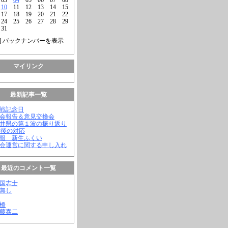
10
11
12
13
14
15
17
18
19
20
21
22
24
25
26
27
28
29
31
] バックナンバーを表示
マイリンク
最新記事一覧
終戦記念日
議会報告＆意見交換会
福井県の第１波の振り返り
今後の対応
会報 新生ふくい
議会運営に関する申し入れ
最近のコメント一覧
憂国志士
名無し
幸橋
齊藤泰二