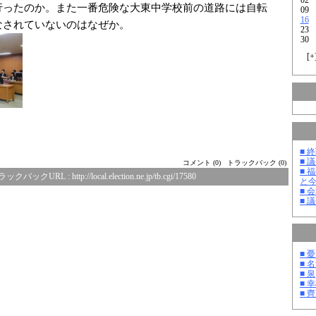
行ったのか。また一番危険な大東中学校前の道路には自転
09
16
なされていないのはなぜか。
23
30
[
+
■ 
■ 
コメント (0)
トラックバック (0)
■ 
ラックバックURL :
http://local.election.ne.jp/tb.cgi/17580
と
■ 
■ 
■ 
■ 
■ 泉
■ 
■ 