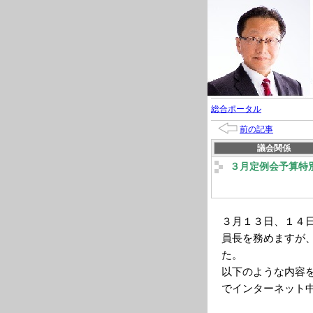
総合ポータル
前の記事
議会関係
３月定例会予算特
３月１３日、１４
員長を務めますが
た。
以下のような内容
でインターネット