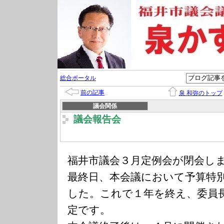
総合ポータル
前の記事
泉 和弥のトップ
議会関係
議会報告会
福井市議会３月定例会が閉会し
最終日、本会議において予算特
した。これで１年を終え、委員
定です。