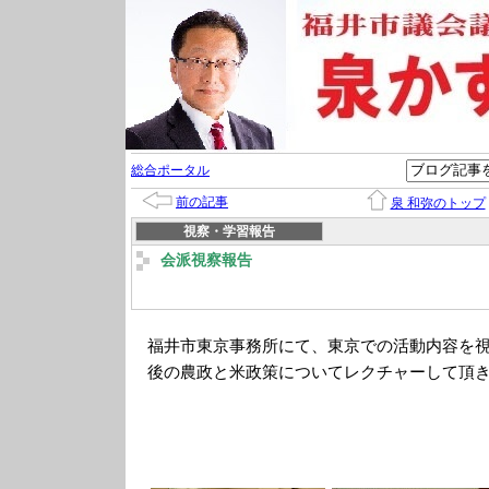
総合ポータル
前の記事
泉 和弥のトップ
視察・学習報告
会派視察報告
福井市東京事務所にて、東京での活動内容を
後の農政と米政策についてレクチャーして頂