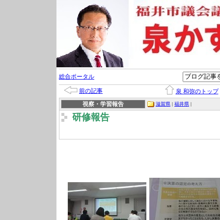
総合ポータル
前の記事
泉 和弥のトップ
視察・学習報告
滋賀県
|
福井県
|
研修報告