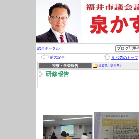
総合ポータル
前の記事
泉 和弥のトップ
視察・学習報告
滋賀県
|
福井県
|
研修報告