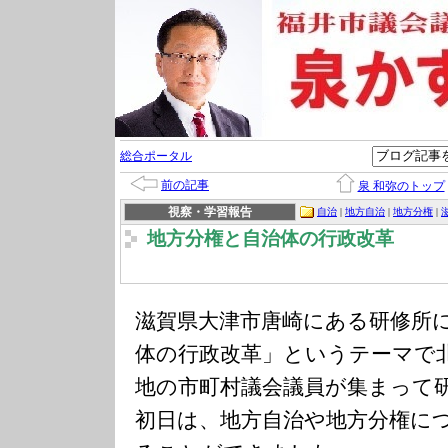
総合ポータル
前の記事
泉 和弥のトップ
視察・学習報告
自治
|
地方自治
|
地方分権
|
地方分権と自治体の行政改革
滋賀県大津市唐崎にある研修所
体の行政改革」というテーマで
地の市町村議会議員が集まって
初日は、地方自治や地方分権に