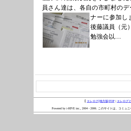
員さん達は、各自の市町村のデ
ナーに参加し
後藤議員（元
勉強会以…
【
エレログ(地方版)TOP
|
エレログ
Powered by i-HIVE inc., 2004 - 2006. このサイトは