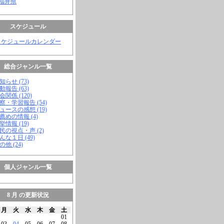
 福井県
スケジュール
スケジュールカレンダー
総合ジャンル一覧
知らせ (73)
動報告 (63)
会関係 (120)
視察・学習報告 (54)
ニュースの感想 (19)
お薦めの情報 (4)
挙情報 (19)
市民の視点・声 (2)
こんな１日 (49)
の他 (24)
個人ジャンル一覧
8 月 の更新状況
月
火
水
木
金
土
01
03
04
05
06
07
08