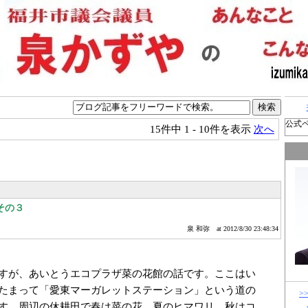
公式
15件中
1 - 10件を表示
次へ
その３
泉 和弥
at 2012/8/30 23:48:34
すが、あいとうエコプラザ菜の花館の話です。ここはい
たまって「愛東マーガレットステーション」という道の
>
す。周辺の休耕田で春は菜の花、夏のヒマワリ、秋はコ