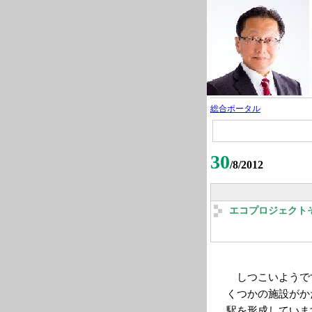
総合ポータル
30
/8/2012
エコプロジェクト
しつこいようで
くつかの施設がか
駅を形成していま