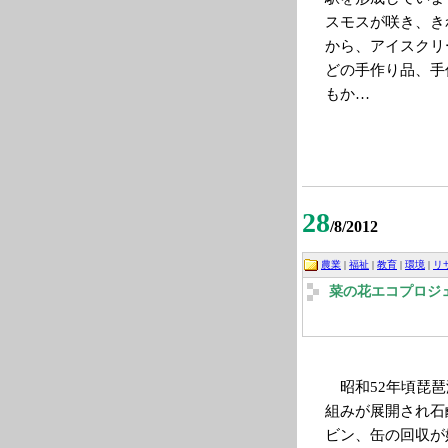
スモスが咲き、き
から、アイスクリ
どの手作り品、手
もか…
28
/8/2012
農業
|
福祉
|
教育
|
環境
|
リ
菜の花エコプロジ
昭和52年頃琵琶
組みが展開され石
ビン、缶の回収が