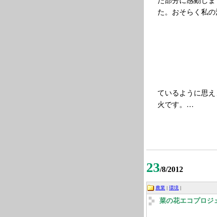
た部分に感動しま
た。おそらく私の
ているように思え
火です。…
23
/8/2012
農業
|
環境
|
菜の花エコプロジ