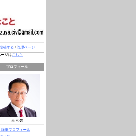
投稿する
/
管理ページ
ページは
こちら
プロフィール
泉 和弥
> 詳細プロフィール