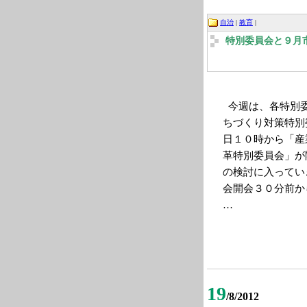
自治
|
教育
|
特別委員会と９月
今週は、各特別委
ちづくり対策特別
日１０時から「産
革特別委員会」が
の検討に入ってい
会開会３０分前か
…
19
/8/2012