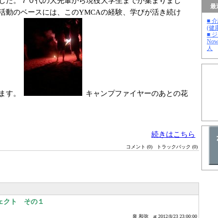
した。７０代の大先輩から現役大学生までが集まりまし
最
活動のベースには、このYMCAの経験、学びが活き続け
■ 
(健
■ 
No
人
ます。
キャンプファイヤーのあとの花
続きはこちら
コメント (0)
トラックバック (0)
ェクト その１
泉 和弥
at 2012/8/23 23:00:00