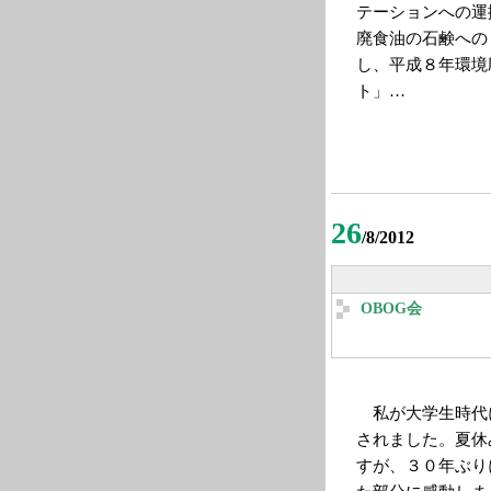
テーションへの運
廃食油の石鹸への
し、平成８年環境
ト」…
26
/8/2012
OBOG会
私が大学生時代に
されました。夏休
すが、３０年ぶり