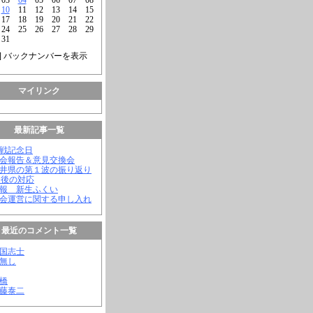
10
11
12
13
14
15
17
18
19
20
21
22
24
25
26
27
28
29
31
] バックナンバーを表示
マイリンク
最新記事一覧
終戦記念日
議会報告＆意見交換会
福井県の第１波の振り返り
今後の対応
会報 新生ふくい
議会運営に関する申し入れ
最近のコメント一覧
憂国志士
名無し
幸橋
齊藤泰二