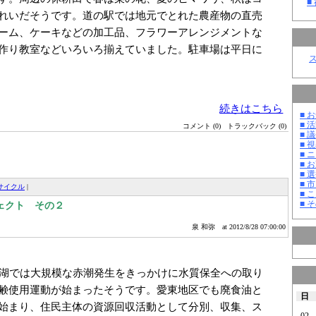
■
れいだそうです。道の駅では地元でとれた農産物の直売
ーム、ケーキなどの加工品、フラワーアレンジメントな
作り教室などいろいろ揃えていました。駐車場は平日に
続きはこちら
■ お
■ 活
コメント (0)
トラックバック (0)
■ 議
■ 
■ 
■ 
■ 選
■ 
サイクル
|
■ 
■ そ
ェクト その２
泉 和弥
at 2012/8/28 07:00:00
湖では大規模な赤潮発生をきっかけに水質保全への取り
鹸使用運動が始まったそうです。愛東地区でも廃食油と
日
始まり、住民主体の資源回収活動として分別、収集、ス
02