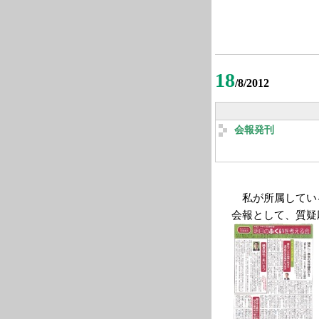
18
/8/2012
会報発刊
私が所属してい
会報として、質疑