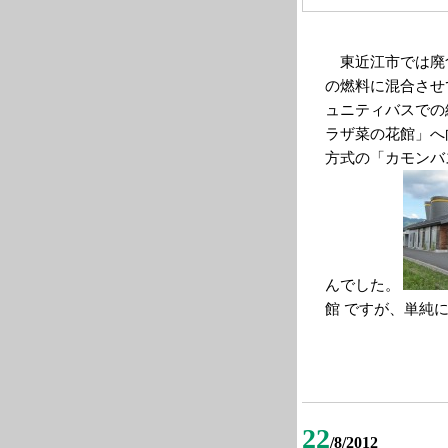
東近江市では廃食
の燃料に混合させ
ュニティバスでの
ラザ菜の花館」へ
方式の「カモンバ
んでした。
館 ですが、単純
22
/8/2012