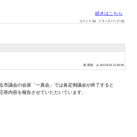
続きはこちら
コメント (0)
トラックバック (0)
泉 和弥
at 2012/8/18 23:40:00
る市議会の会派「一真会」では各定例議会が終了すると
応答内容を報告させていただいています。