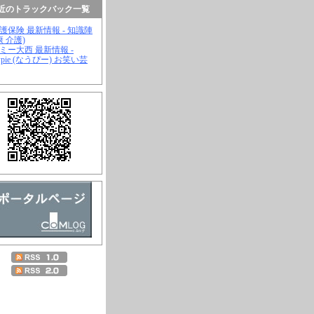
近のトラックバック一覧
介護保険 最新情報 - 知識陣
康 介護)
ジミー大西 最新情報 -
wpie (なうぴー) お笑い芸