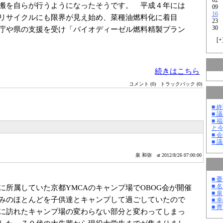
搬を自らが行うようになったそうです。 平成４年には
09
16
リサイクルにも限界が見え始め、菜種油燃料化に着目
23
30
庁や県の支援を受け「バイオディーゼル燃料精製プラン
[
+
続きはこちら
コメント (0)
トラックバック (0)
■ 
■ 
■ 
と
■ 
■ 
泉 和弥
at 2012/8/26 07:00:00
■ 
■ 
所属していた京都YMCAのキャンプ場でOBOG会が開催
■ 泉
みのほとんどを子供達とキャンプして過ごしていたので
■ 
■ 
に訪れたキャンプ場の変わらない部分と変わってしまっ