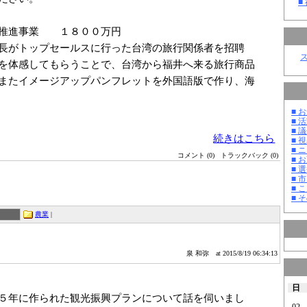
■
ド推進事業 １８００万円
がトップセールスに行った台湾の旅行関係者を招聘
を体感してもらうことで、台湾から福井へ来る旅行商品
またイメージアップパンフレットを外国語版で作り、海
■ お
■ 活
■ 議
続きはこちら
■ 
■ 
コメント (0)
トラックバック (0)
■ 
■ 選
■ 
■ 
■ そ
農業
|
泉 和弥
at 2015/8/19 06:34:13
日
５年に作られた観光振興プランについて話を伺いまし
02