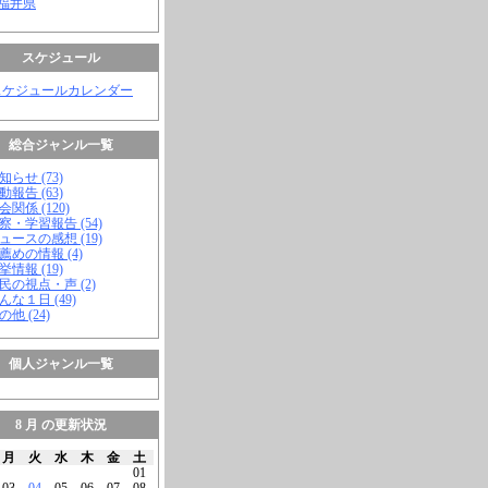
 福井県
スケジュール
スケジュールカレンダー
総合ジャンル一覧
知らせ (73)
動報告 (63)
会関係 (120)
視察・学習報告 (54)
ニュースの感想 (19)
お薦めの情報 (4)
挙情報 (19)
市民の視点・声 (2)
こんな１日 (49)
の他 (24)
個人ジャンル一覧
8 月 の更新状況
月
火
水
木
金
土
01
03
04
05
06
07
08