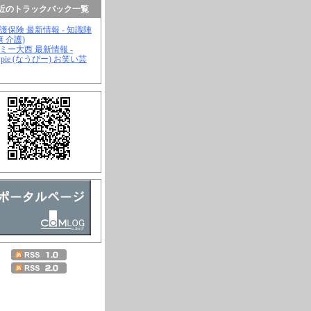
近のトラックバック一覧
介護保険 最新情報 - 知識陣
康 介護)
ジミー大西 最新情報 -
wpie (なうぴー) お笑い芸