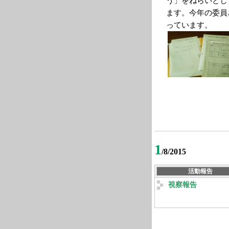
う」をねらいとし
ます。今年の委員
っています。
1
/8/2015
活動報告
視察報告