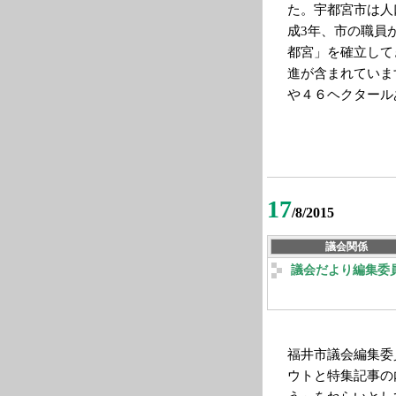
た。宇都宮市は人
成3年、市の職員
都宮」を確立して
進が含まれていま
や４６ヘクタール
17
/8/2015
議会関係
議会だより編集委
福井市議会編集委
ウトと特集記事の