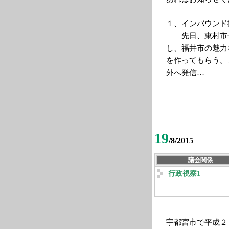
１、インバウン
先日、東村市長
し、福井市の魅力
を作ってもらう。
外へ発信…
19
/8/2015
議会関係
行政視察1
宇都宮市で平成２