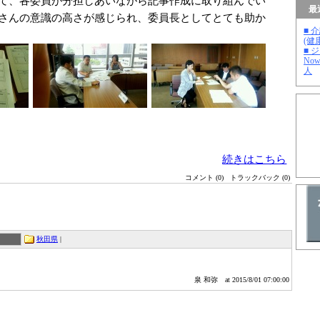
て、各委員が分担しあいながら記事作成に取り組んでい
最
さんの意識の高さが感じられ、委員長としてとても助か
■ 
(健
■ 
No
人
続きはこちら
コメント (0)
トラックバック (0)
秋田県
|
泉 和弥
at 2015/8/01 07:00:00