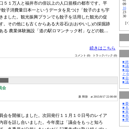
口５１万人と福井市の倍以上の人口規模の都市です。平
09
16
が餃子消費量日本一というデータを見つけ「餃子のまち宇
23
30
きました。観光振興プランでも餃子を活用した観光の促
[
+
す。その他にも古くからある大谷石(おおやいし)の採掘跡
ある 農業体験施設「道の駅ロマンチック村」などの観…
続きはこちら
コメント (0)
トラックバック (0)
■ 
■ 
■ 
と
■ 
■ 
員会
泉 和弥
at 2015/8/17 22:00:00
■ 
■ 
■ 泉
員会を開催しました。次回発行１１月１０日号のレイア
■ 
■ 
内容を話し合いました。今年度は「議会をもっと知ろ