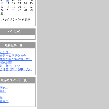
10
11
12
13
14
15
17
18
19
20
21
22
24
25
26
27
28
29
31
] バックナンバーを表示
マイリンク
最新記事一覧
終戦記念日
議会報告＆意見交換会
福井県の第１波の振り返り
今後の対応
会報 新生ふくい
議会運営に関する申し入れ
最近のコメント一覧
憂国志士
名無し
幸橋
齊藤泰二