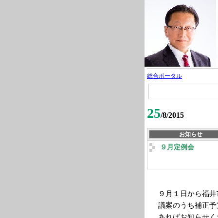
総合ポータル
25
/8/2015
お知らせ
９月定例会
９月１日から福井
議案のうち補正予
あればお知らせく