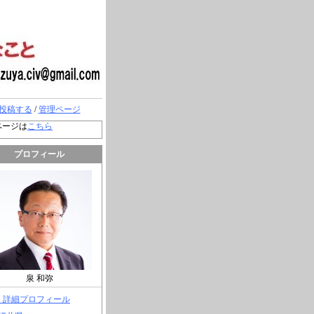
投稿する
/
管理ページ
ページは
こちら
プロフィール
泉 和弥
> 詳細プロフィール