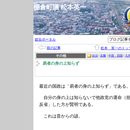
棚倉町議 松本英一
総合ポータル
前の記事
松本 英一のトッ
その他
自治
|
近畿
|
中国・四国
|
九
易者の身の上知らず
最近の国政は「易者の身の上知らず」である
自分の身の上は知らないで他政党の運命（批
反省」した方が賢明である。
これは昔からの諺。