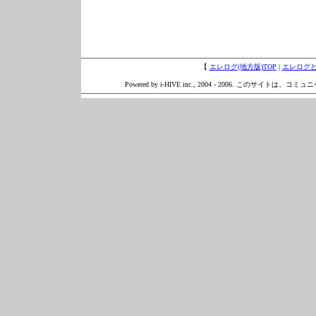
【
エレログ(地方版)TOP
|
エレログ
Powered by i-HIVE inc., 2004 - 2006. このサイトは