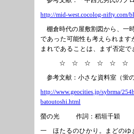
参考文献：「中西光男氏のブ
http://mid-west
.cocolog-nifty.
com/bl
棚倉時代の屋敷割図から、一時
であった可能性も考えられます
まれであることは、まず否定で
☆ ☆ ☆ ☆ ☆ ☆ ☆
参考文献：小さな資料室（蛍の
http://www.geoc
ities.jp/sybrma
/254h
batoutoshi.html
螢の光 作詞：稻垣千穎
一 ほたるのひかり。まどのゆ