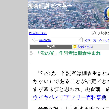
棚倉町議 松本英一
総合ポータル
前の記事
松本 英一のトッ
その他
北海道・東北
|
「蛍の光」作詞者は棚倉生まれ
「蛍の光」作詞者は棚倉生まれ
ちかい）であることが否定でき
すが幕末頃と思われ、棚倉藩士
ウイキペィデアフリー百科事典