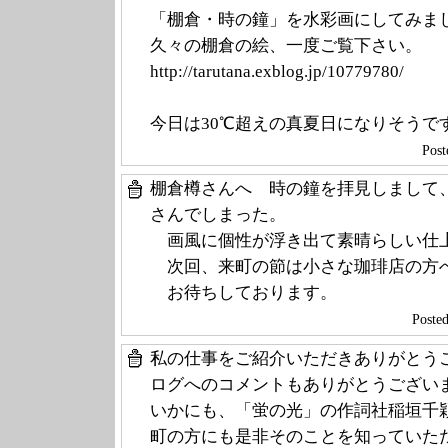
「棚倉・時の鐘」を水彩画にしてみま
久々の棚倉の絵、一度ご覧下さい。
http://tarutana
.exblog.jp/1077
9780/
今日は30℃超えの真夏日になりそうで
Post
棚倉樽さんへ 時の鐘を拝見しまして
さんでしまった。
画風に個性が浮き出て素晴らしい仕
次回、来町の節は小さな珈琲店の方
お待ちしております。
Poste
私の仕事をご紹介いただきありがとう
ログへのコメントもありがとうござい
いかにも、「蛍の光」の作詞社稲垣千
町の方にも是非そのことを知っていた