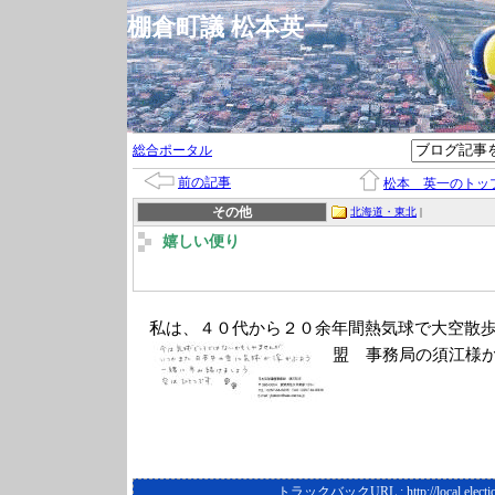
棚倉町議 松本英一
総合ポータル
前の記事
松本 英一のトッ
その他
北海道・東北
|
嬉しい便り
私は、４０代から２０余年間熱気球で大空散
盟 事務局の須江様
トラックバックURL :
http://local.elect