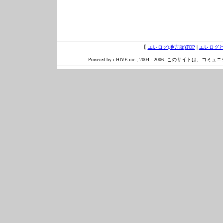
【
エレログ(地方版)TOP
|
エレログ
Powered by i-HIVE inc., 2004 - 2006. このサイトは