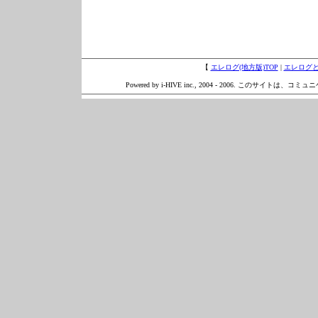
【
エレログ(地方版)TOP
|
エレログ
Powered by i-HIVE inc., 2004 - 2006. このサイトは