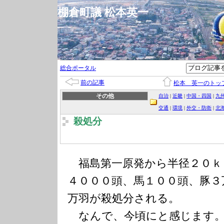
棚倉町議 松本英一
総合ポータル
前の記事
松本 英一のトッ
その他
自治
|
近畿
|
中国・四国
|
九
交通
|
環境
|
外交・防衛
|
北
殺処分
福島第一原発から半径２０ｋ
４０００頭、馬１００頭、豚３
万羽が殺処分される。
なんで、今頃にと感じます。