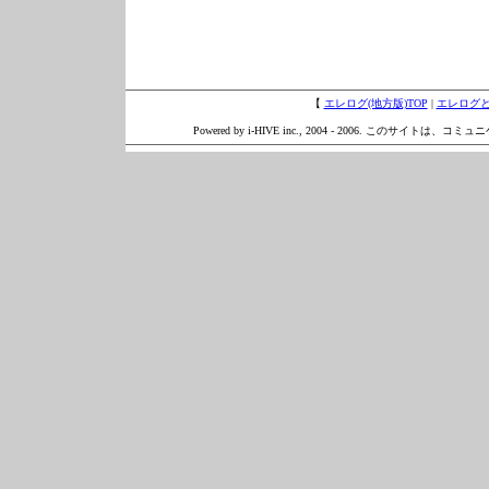
【
エレログ(地方版)TOP
|
エレログ
Powered by i-HIVE inc., 2004 - 2006. このサイトは