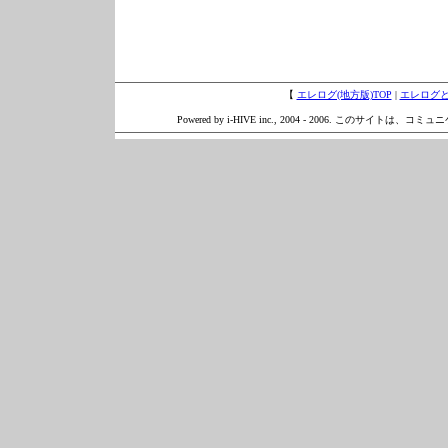
【
エレログ(地方版)TOP
|
エレログ
Powered by i-HIVE inc., 2004 - 2006. このサイトは