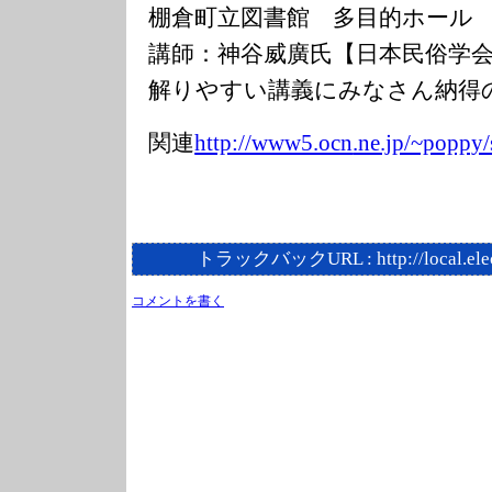
棚倉町立図書館 多目的ホー
講師：神谷威廣氏【日本民俗学
解りやすい講義にみなさん納得
関連
http://www5.ocn
.ne.jp/~poppy/
トラックバックURL :
http://local.el
コメントを書く