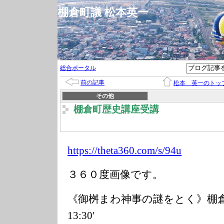
棚倉町議 松本英一
総合ポータル
前の記事
松本 英一のトッ
その他
棚倉町歴史講座受講
https://theta36
0.com/s/94u
３６０度画像です。
《御桝まわ神事の謎をとく》棚倉町歴
13:30′