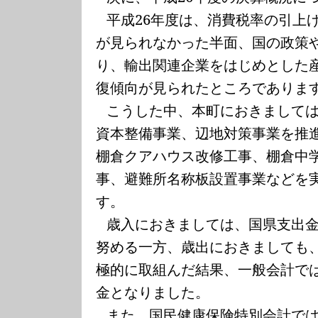
平成
26
年度は、消費税率の引上
が見られなかった半面、国の政策
り、輸出関連企業をはじめとした
復傾向が見られたところでありま
こうした中、本町におきまして
資本整備事業、辺地対策事業を推
棚倉クアハウス改修工事、棚倉中
事、避難所名称板設置事業などを
す。
歳入におきましては、国県支出
努める一方、歳出におきましても
極的に取組んだ結果、一般会計で
金となりました。
また、国民健康保険特別会計で