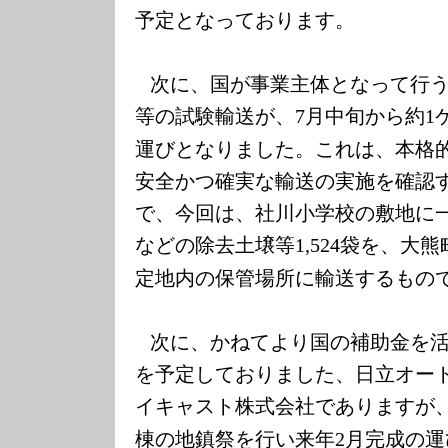
予定となっております。
次に、国が事業主体となって行
等の試験輸送が、
月中旬から約
7
1
運びとなりました。これは、本格
安全かつ確実な輸送の実施を確認
で、今回は、社川小学校の敷地に
などの除去土壌等
袋を、大熊
1,524
定地内の保管場所に輸送するもの
次に、かねてより国の補助金を
を予定しておりました、日立オー
イキャスト株式会社でありますが
棟の地鎮祭を行い来年
月完成の運
2