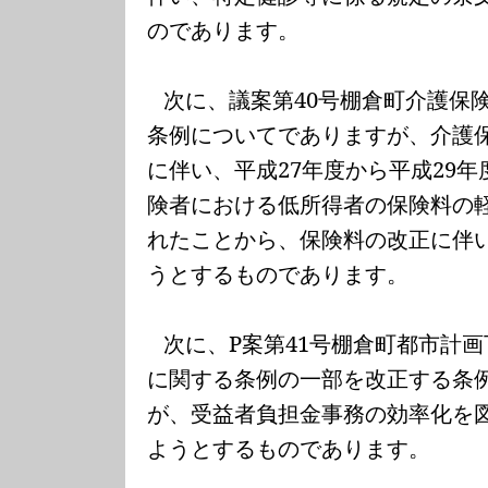
のであります。
次に、議案第
40
号棚倉町介護保
条例についてでありますが、介護
に伴い、平成
27
年度から平成
29
年
険者における低所得者の保険料の
れたことから、保険料の改正に伴
うとするものであります。
次に、
P
案第
41
号棚倉町都市計画
に関する条例の一部を改正する条
が、受益者負担金事務の効率化を
ようとするものであります。