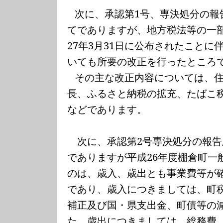
次に、承認第
1
号、専決処分の報
てでありますが、地方税法等の一
27
年
3
月
31
日に公布されたことに
いても所要の改正を行ったところ
その主な改正内容については、
長、ふるさと納税の拡充、たばこ
などであります。
次に、承認第
2
号専決処分の報告
でありますが平成
26
年度棚倉町一
のは、歳入、歳出とも事業費等が
であり、歳入につきましては、町
補正及び国・県支出金、町債等の
た、歳出につきましては、総務費