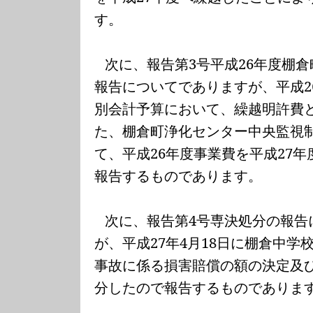
す。
次に、報告第
3
号平成
26
年度棚倉
報告についてでありますが、平成
2
別会計予算において、繰越明許費
た、棚倉町浄化センター中央監視
て、平成
26
年度事業費を平成
27
年
報告するものであります。
次に、報告第
4
号専決処分の報告
が、平成
27
年
4
月
18
日に棚倉中学
事故に係る損害賠償の額の決定及
分したので報告するものでありま