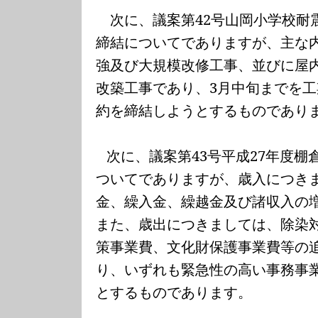
次に、議案第
42
号山岡小学校耐
締結についてでありますが、主な
強及び大規模改修工事、並びに屋
改築工事であり、
3
月中旬までを工
約を締結しようとするものであり
次に、議案第
43
号平成
27
年度棚
ついてでありますが、歳入につき
金、繰入金、繰越金及び諸収入の
また、歳出につきましては、除染
策事業費、文化財保護事業費等の
り、いずれも緊急性の高い事務事
とするものであります。