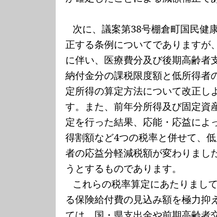
次に、議案第
38
号棚倉町国民健
正する条例についてでありますが
に伴い、医療費分及び後期高齢者
納付金分の課税限度額と低所得者
定所得の算定方法について改正し
す。また、前年分所得及び固定資
定を行った結果、応能・応益によ
得割額など
4
つの税率と併せて、低
者の応益分軽減税額が変わりまし
うとするものであります。
これらの税率算定にあたりまし
る保険給付費の見込み額を極力抑
ては、国・県支出金や前期高齢者