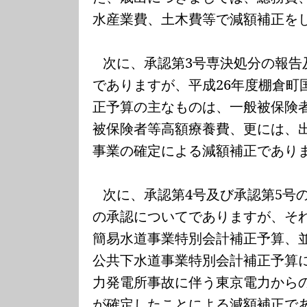
水産業費、土木費等で減額補正を
次に、承認第
3
号専決処分の報告
でありますが、平成
26
年度棚倉町
正予算の主なものは、一般被保険
被保険者等高額療養費、更には、
事業の確定による減額補正であり
次に、承認第
4
号及び承認第
5
号
の承認についてでありますが、そ
簡易水道事業特別会計補正予算、
公共下水道事業特別会計補正予算
力発電所事故に伴う東京電力から
が確定したことによる減額補正で