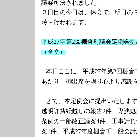
議案可決されました。
２日目の今日は、休会で、明日の
時～行われます。
平成
年第
回棚倉町議会定例会提
27
2
（全文）
本日ここに、平成
年第
回棚倉
27
2
あたり、御出席を賜り心より感謝
さて、本定例会に提出いたしま
越明許費繰越しの報告
件、専決処
2
条例の一部改正議案
件、工事請負
4
案
件、平成
年度棚倉町一般会計
1
27