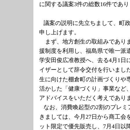
に関する議案
件の総数
件であり
3
16
議案の説明に先立ちまして、町
申し上げます。
まず、地方創生の取組みであり
援制度を利用し、福島県で唯一派
学安田俊広准教授へ、去る
月
日
4
1
イザーとして辞令交付を行いまし
生に向けた棚倉町の計画づくりや
活かした「健康づくり」事業など
アドバイスをいただく考えであり
なお、消費喚起型の
割のプレミ
2
きましては、今月
日から商工会
27
ット限定で優先販売し、
月
日以
7
4