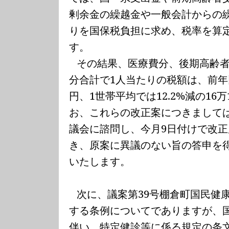
剰余金の繰越金や一般会計からの
りを国保税負担に求め、税率を算
す。
その結果、医療費分、後期高齢
分合計で
1
人当たりの税額は、前年
円、
1
世帯平均では
12.2%
減の
16
万
お、これらの改正案につきまして
議会に諮問し、今月
9
日付けで改正
き、原案に異議のない旨の答申を
いたします。
次に、議案第
39
号棚倉町国民健
する条例についてでありますが、
伴い、特定健診等に係る規定の条