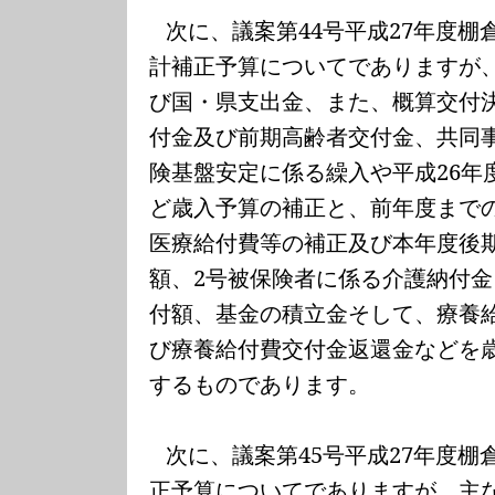
次に、議案第
44
号平成
27
年度棚
計補正予算についてでありますが
び国・県支出金、また、概算交付
付金及び前期高齢者交付金、共同
険基盤安定に係る繰入や平成
26
年
ど歳入予算の補正と、前年度まで
医療給付費等の補正及び本年度後
額、
2
号被保険者に係る介護納付金
付額、基金の積立金そして、療養
び療養給付費交付金返還金などを
するものであります。
次に、議案第
45
号平成
27
年度棚
正予算についてでありますが、主