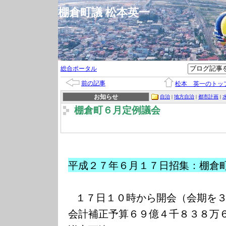
棚倉町議 松本英一
総合ポータル
前の記事
松本 英一のトッ
お知らせ
自治
|
地方自治
|
都市計画
|
棚倉町６月定例議会
平成２７年６月１７日招集：棚倉
１７日１０時から開会（会期を
会計補正予算６９億４千８３８万