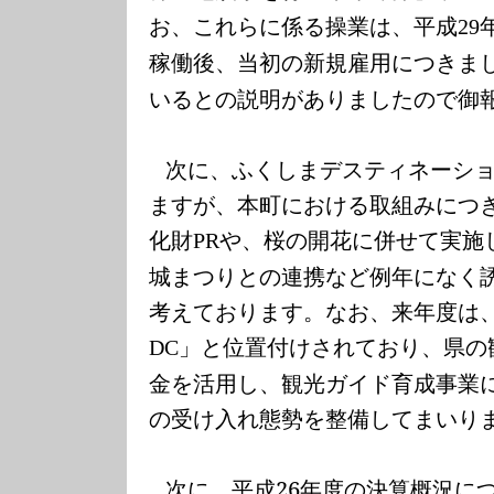
お、これらに係る操業は、平成
29
稼働後、当初の新規雇用につきま
いるとの説明がありましたので御
次に、ふくしまデスティネーシ
ますが、本町における取組みにつ
化財
や、桜の開花に併せて実施
PR
城まつりとの連携など例年になく
考えております。なお、来年度は
」と位置付けされており、県の
DC
金を活用し、観光ガイド育成事業
の受け入れ態勢を整備してまいり
次に、平成
26
年度の決算概況に