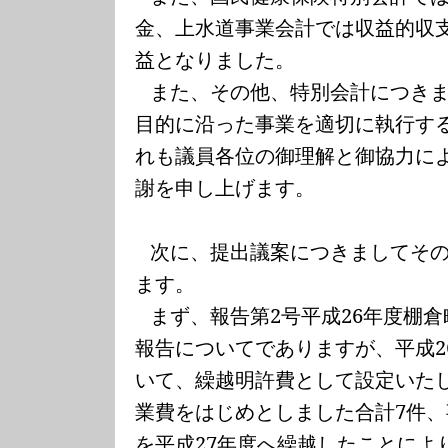
金、上水道事業会計では収益的収
益となりました。
また、その他、特別会計につき
目的に沿った事業を適切に執行す
れも議員各位の御理解と御協力に
謝を申し上げます。
次に、提出議案につきましてそ
ます。
まず、報告第
2
号平成
26
年度棚倉
報告についてでありますが、平成
2
いて、繰越明許費として設定いた
業費をはじめとしました合計
7
件、
を平成
2
7
年度へ繰越したことによ