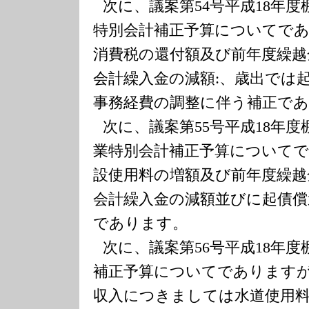
次に、議案第
54
号平成
18
年度
特別会計補正予算についてで
消費税の還付額及び前年度繰越
会計繰入金の減額
:
、歳出では
事務経費の調整に伴う補正で
次に、議案第
55
号平成
18
年度
業特別会計補正予算について
設使用料の増額及び前年度繰越
会計繰入金の減額並びに起債償
であります。
次に、議案第
56
号平成
18
年度
補正予算についてであります
収入につきましては水道使用