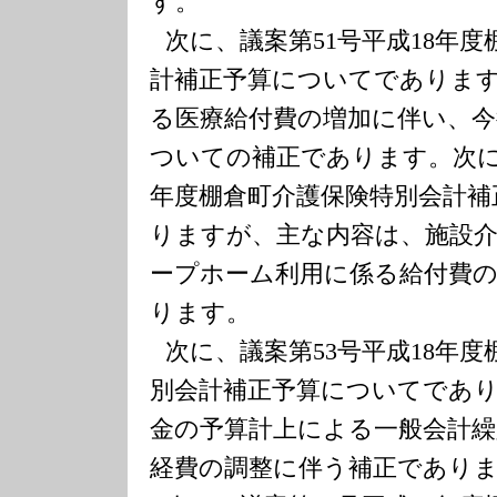
す。
次に、議案第
51
号平成
18
年度
計補正予算についてでありま
る医療給付費の増加に伴い、今
ついての補正であります。次
年度棚倉町介護保険特別会計補
りますが、主な内容は、施設
ープホーム利用に係る給付費
ります。
次に、議案第
53
号平成
18
年度
別会計補正予算についてであ
金の予算計上による一般会計繰
経費の調整に伴う補正であり