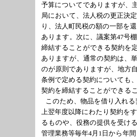
予算についてでありますが、
局において、法人税の更正決
り、法人町民税の額の一部を
あります。次に、議案第
47
号
締結することができる契約を
ありますが、通常の契約は、
のが原則でありますが、地方
条例で定める契約についても
契約を締結することができる
このため、物品を借り入れる
上翌年度以降にわたり契約を
るものや、役務の提供を受け
管理業務等毎年
4
月
1
日から年間