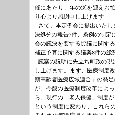
催にあたり、年の瀬を迎えお
り心より感謝申し上げます。
さて、本定例会に提出いたし
決処分の報告
7
件、条例の制定
会の議決を要する協議に関す
補正予算に関する議案
8
件の総
議案の説明に先立ち町政の現
し上げます。まず、医療制度
期高齢者医療広域連合」の発
が、今般の医療制度改革によ
ら、現行の「老人保健」制度が
という制度に変わり、これら