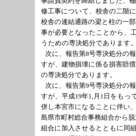
事請負契約を締結しました、棚
修工事について、校舎の二階
校舎の連結通路の梁と柱の一部
事が必要となったことから、
うための専決処分であります
次に、報告第
8
号専決処分の
すが、建物損壊に係る損害賠償
の専決処分であります。
次に、報告第
9
号専決処分の
すが、平成
19
年
1,
月
1
日をもっ
併し本宮市になることに伴い
島県市町村総合事務組合から脱
組合に加入させるとともに同