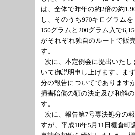
は、全体で昨年の約
2
倍の約
1,9
し、そのうち
970
キログラムを
150
グラムと
200
グラム入で
6,15
がそれぞれ独自のルートで販
す。
次に、本定例会に提出いたし
いて御説明申し上げます。ま
分の報告についてであります
損害賠償の額の決定及び和解
す。
次に、報告第
7
号専決処分の
すが、平成
18
年
5
月
11
日棚倉町