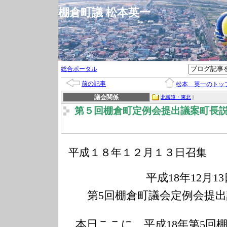
棚倉町議 松本英一
総合ポータル
前の記事
松本 英一のトッ
議会関係
北海道・東北
|
第５回棚倉町定例会提出議案町長
平成１８年１２月１３日召集
平成
18
年
12
月
13
第
5
回棚倉町議会定例会提出
本日ここに、平成
18
年第
5
回