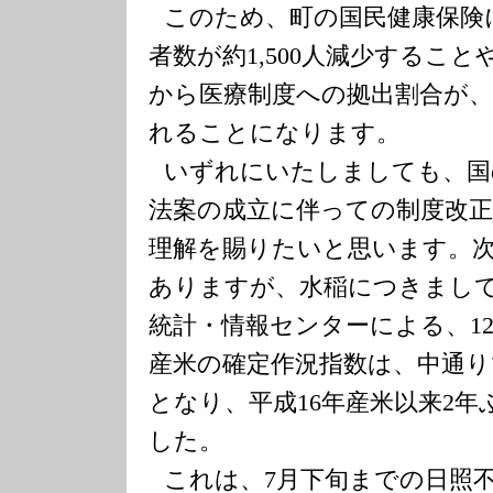
このため、町の国民健康保険
者数が約
1,500
人減少すること
から医療制度への拠出割合が
れることになります
いずれにいたしましても、国
法案の成立に伴っての制度改
理解を賜りたいと思います。
ありますが、水稲につきまし
統計・情報センターによる、
1
産米の確定作況指数は、中通り
となり、平成
16
年産米以来
2
年
した。
これは、
7
月下旬までの日照