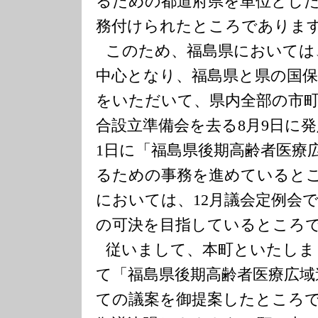
るための都道府県を単位とし
務付けられたところでありま
このため、
福島県
においては
中心となり、
福島県
と県の国保
をいただいて、県内全部の市
合設立準備会を去る
8
月
9
日に発
1
日に「福島県後期高齢者医療
るための事務を進めていると
においては、
12
月議会定例会
の可決を目指しているところ
従いまして、本町といたしま
て「福島県後期高齢者医療広域
ての議案を御提案したところ