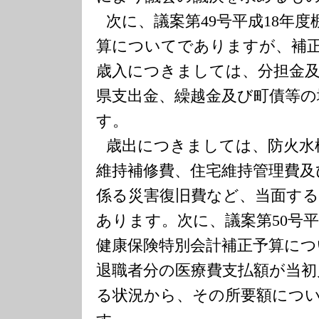
次に、議案第
49
号平成
18
年度
算についてでありますが、補
歳入につきましては、分担金
県支出金、繰越金及び町債等の
す。
歳出につきましては、防火水
維持補修費、住宅維持管理費及
係る災害復旧費など、当面す
あります。次に、議案第
50
号
健康保険特別会計補正予算に
退職者分の医療費支払額が当初
る状況から、その所要額につ