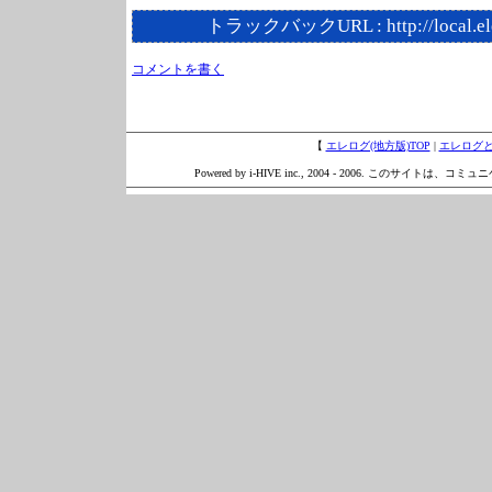
トラックバックURL :
http://local.e
コメントを書く
【
エレログ(地方版)TOP
|
エレログ
Powered by i-HIVE inc., 2004 - 2006. このサイトは