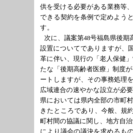
供を受ける必要がある業務等、
できる契約を条例で定めよう
す。
次に、議案第
48
号福島県後期
設置についてでありますが、
革に伴い、現行の「老人保健」
たな「後期高齢者医療」制度が
ートしますが、その事務処理
広域連合の速やかな設立が必
県においては県内全部の市町
きたところであり、今般、規
町村間の協議に関し、地方自治
により議会の議決を求めるも