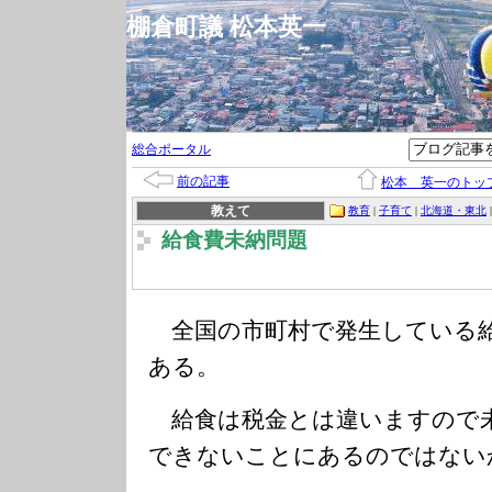
棚倉町議 松本英一
総合ポータル
前の記事
松本 英一のトッ
教えて
教育
|
子育て
|
北海道・東北
給食費未納問題
全国の市町村で発生している給
ある。
給食は税金とは違いますので
できないことにあるのではない