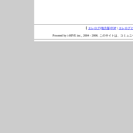
【
エレログ(地方版)TOP
|
エレログ
Powered by i-HIVE inc., 2004 - 2006. このサイトは