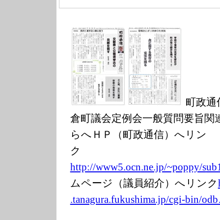
町政通
倉町議会定例会一般質問要旨関
らへＨＰ（町政通信）へリン
http://www5.ocn
.ne.jp/~poppy/s
ub
ムページ（議員紹介）へリンク
.tanagura.fukus
hima.jp/cgi-bin
/od