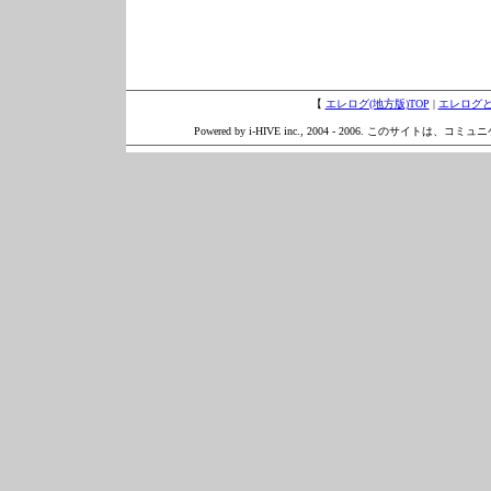
【
エレログ(地方版)TOP
|
エレログ
Powered by i-HIVE inc., 2004 - 2006. このサイトは