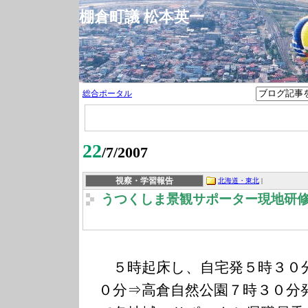
棚倉町議 松本英一
総合ポータル
22
/7/2007
視察・学習報告
北海道・東北
|
うつくしま景観サポーター現地研
５時起床し、自宅発５時３０
０分⇒高倉自然公園７時３０分