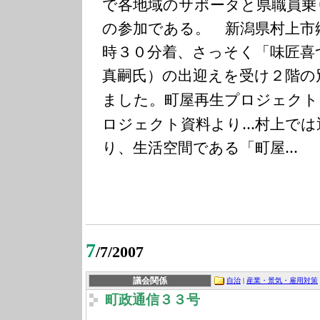
で各地域のサポータと県職員乗
の参加である。 新潟県村上市
時３０分着、さっそく「味匠喜
真嗣氏）の出迎えを受け２階の
町屋再生プロジェクト
ました。
ロジェクト資料より…
村上では
り、生活空間である「町屋…
7
/7/2007
議会関係
自治
|
産業・景気・雇用対策
町政通信３３号