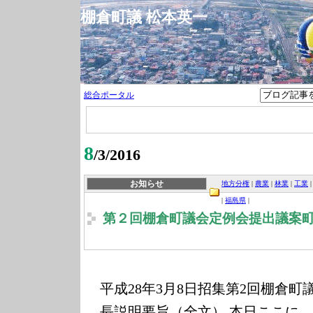
棚倉町議 松本英一
総合ポータル
8
/3/2016
お知らせ
地方分権
|
農業
|
林業
|
工業
|
福島県
|
第２回棚倉町議会定例会提出議案
平成
年
月
日招集
第
回棚倉町
28
3
8
2
長説明要旨（全文）
本日ここに、