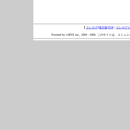
【
エレログ(地方版)TOP
|
エレログ
Powered by i-HIVE inc., 2004 - 2006. このサイトは