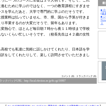
ように一つのコースに生徒は２０人弱です。そして、これ
最
に進むために学ぶのではなく、一つの教育課程にすぎませ
■ 
ースを学んだあと、大学で専門的に学ぶのだそうです。
(健
■ 
は授業料は払っていません、市、県、国から予算が付きま
No
より卒業するのが大変だそうで、留年もあります。
人
大変熱心で、ほとんど毎日朝７時から夜１１時頃まで学校
れないくらい忙しいそうです。（校長先生は４２歳の女性
も高校でも私達に気軽に話しかけてくれたり、日本語を学
通訳をしてくれたりして、楽しく訪問させていただきまし
コメント (0)
トラックバック (0)
ラックバックURL :
http://local.election.ne.jp/tb.cgi/16907
【
エレログ(地方版)TOP
|
エレログとは
|
運営会社
|
免責および著作権について
|
お知らせ
】