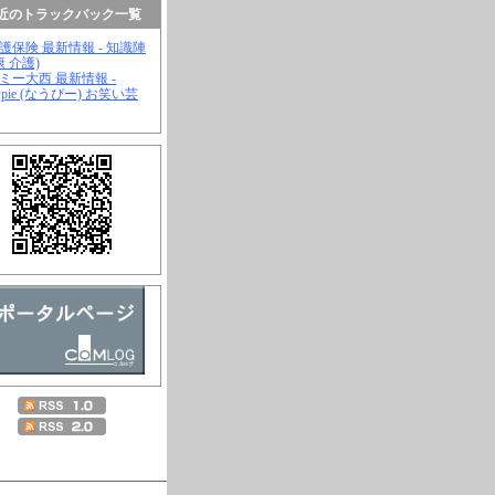
近のトラックバック一覧
介護保険 最新情報 - 知識陣
康 介護)
ジミー大西 最新情報 -
wpie (なうぴー) お笑い芸