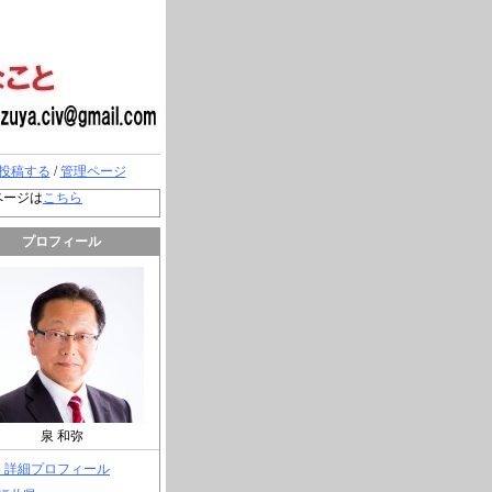
投稿する
/
管理ページ
ページは
こちら
プロフィール
泉 和弥
> 詳細プロフィール