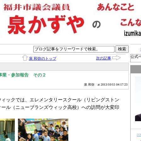
公式
次の記事
泉 和弥のトップ
事業・参加報告 その２
泉 和弥
at 2013/10/15 04:17:23
ィックでは、エレメンタリースクール（リビングストン
クール（ニューブランズウィック高校）への訪問が大変印
>