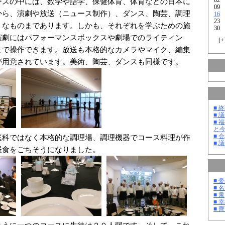
ースの中には、数学や語学、保健体育、体育などの日本に
09
から、演劇や放送（ニュース制作）、ダンス、陶芸、調理
16
23
うなものまであります。しかも、それぞれを学ぶための施
30
演劇にはパフォーマンスボックスや劇場でのライティン
[
+
まで操作できます。放送も本格的なカメラやマイク、編集
が用意されています。美術、陶芸、ダンスも同様です。
■ 
■ 
■ 
と
■ 
庭科ではなく本格的な調理場、調理機器でコース料理が作
■ 
昼食をごちそうになりました。
■ 
■ 
■ 泉
■ 
■ 