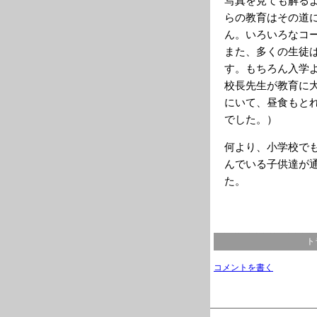
写真を見ても解る
らの教育はその道
ん。いろいろなコ
また、多くの生徒
す。もちろん入学
校長先生が教育に
にいて、昼食もと
でした。）
何より、小学校で
んでいる子供達が
た。
ト
コメントを書く