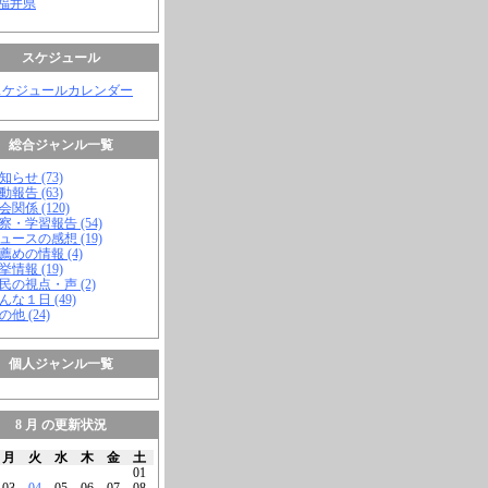
 福井県
スケジュール
スケジュールカレンダー
総合ジャンル一覧
知らせ (73)
動報告 (63)
会関係 (120)
視察・学習報告 (54)
ニュースの感想 (19)
お薦めの情報 (4)
挙情報 (19)
市民の視点・声 (2)
こんな１日 (49)
の他 (24)
個人ジャンル一覧
8 月 の更新状況
月
火
水
木
金
土
01
03
04
05
06
07
08