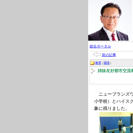
総合ポータル
前の記事
教育
|
環境
|
姉妹友好都市交流
ニューブランズウ
小学校）とハイス
象に残りました。