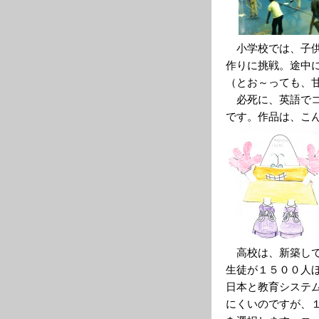
小学校では、子供
作りに挑戦。途中
（とお～っても、
必死に、英語でコ
です。作品は、こ
高校は、新築して
生徒が１５００人
日本と教育システ
にくいのですが、