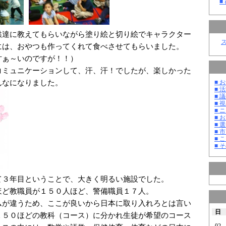
■
達に教えてもらいながら塗り絵と切り絵でキャラクター
には、おやつも作ってくれて食べさせてもらいました。
甘ぁ～いのですが！！）
ミュニケーションして、汗、汗！でしたが、楽しかった
んなになりました。
■ お
■ 活
■ 議
■ 
■ 
■ 
■ 選
■ 
■ 
■ そ
３年目ということで、大きく明るい施設でした。
ほど教職員が１５０人ほど、警備職員１７人。
ムが違うため、ここが良いから日本に取り入れろとは言い
日
１５０ほどの教科（コース）に分かれ生徒が希望のコース
02