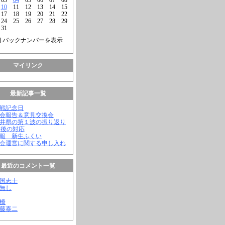
10
11
12
13
14
15
17
18
19
20
21
22
24
25
26
27
28
29
31
] バックナンバーを表示
マイリンク
最新記事一覧
終戦記念日
議会報告＆意見交換会
福井県の第１波の振り返り
今後の対応
会報 新生ふくい
議会運営に関する申し入れ
最近のコメント一覧
憂国志士
名無し
幸橋
齊藤泰二