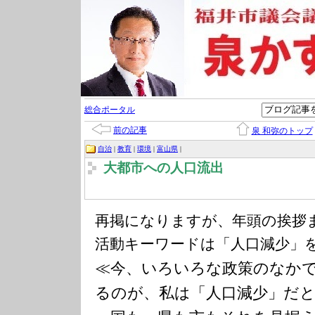
総合ポータル
前の記事
泉 和弥のトップ
自治
|
教育
|
環境
|
富山県
|
大都市への人口流出
再掲になりますが、年頭の挨拶
活動キーワードは「人口減少」
≪今、いろいろな政策のなか
るのが、私は「人口減少」だ