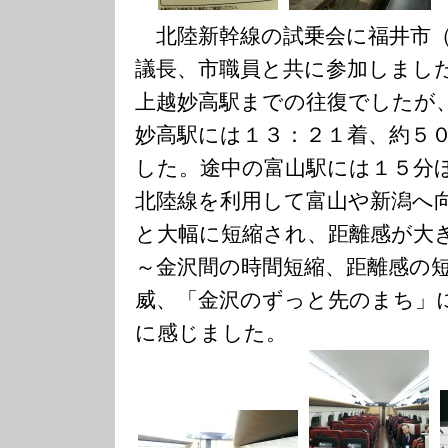
北陸新幹線の試乗会に福井市（
議長、市職員と共に参加しまし
上越妙高駅までの往復でしたが
妙高駅には１３：２１着、約５
した。途中の富山駅には１５分
北陸線を利用して富山や新潟へ
と大幅に短縮され、距離感が大
～金沢間の時間短縮、距離感の
威、「金沢のずっと先のまち」
に感じました。