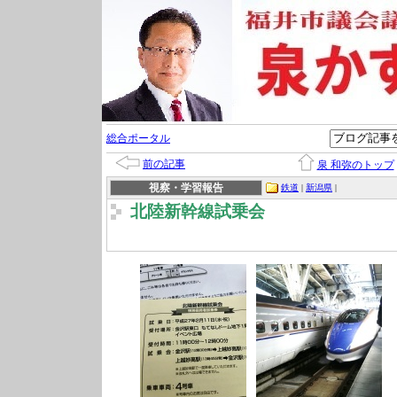
総合ポータル
前の記事
泉 和弥のトップ
視察・学習報告
鉄道
|
新潟県
|
北陸新幹線試乗会