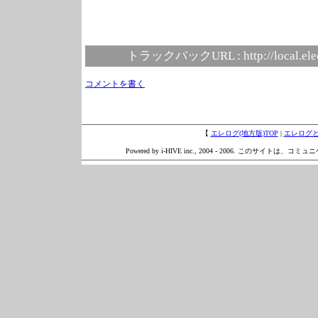
トラックバックURL :
http://local.el
コメントを書く
【
エレログ(地方版)TOP
|
エレログ
Powered by i-HIVE inc., 2004 - 2006. このサイトは