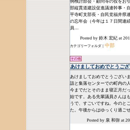
例検討部会・顧問等の役をお
部縦貫道建設促進議連幹事・
平寺町支部長・自民党福井県
の忘年会（今年は１７日間連
員…
Posted by 鈴木 宏紀
at 201
中部
カテゴリーフォルダ｜
その他
あけましておめでとうござ
あけましておめでとうござい
詣と集落センターでの町内の
今までだとそのまま寝正月だ
始です。ある先輩議員さんは
うで、すごいですね。今のと
た。午後からはゆっくり過ごせ
Posted by 泉 和弥
at 2