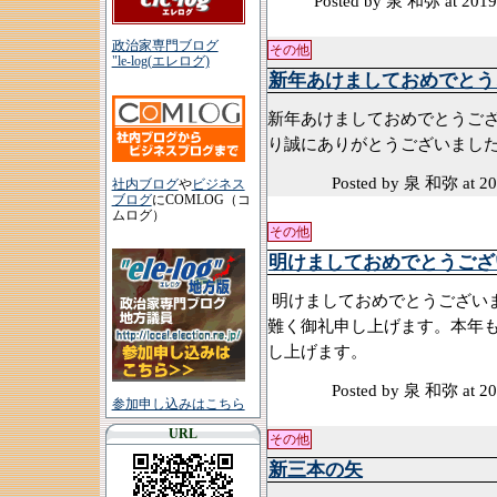
Posted by 泉 和弥
at 2019
政治家専門ブログ
その他
"le-log(エレログ)
新年あけましておめでとう
新年あけましておめでとうご
り誠にありがとうございまし
Posted by 泉 和弥
at 2
社内ブログ
や
ビジネス
ブログ
にCOMLOG（コ
ムログ）
その他
明けましておめでとうござ
明けましておめでとうござい
難く御礼申し上げます。本年
し上げます。
Posted by 泉 和弥
at 2
参加申し込みはこちら
URL
その他
新三本の矢