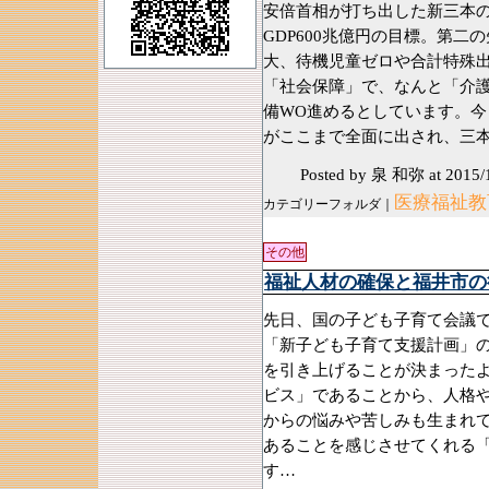
安倍首相が打ち出した新三本
GDP600兆億円の目標。第
大、待機児童ゼロや合計特殊出
「社会保障」で、なんと「介
備WO進めるとしています。
がここまで全面に出され、三
Posted by 泉 和弥
at 2015/
医療福祉教育
カテゴリーフォルダ｜
その他
福祉人材の確保と福井市の
先日、国の子ども子育て会議
「新子ども子育て支援計画」
を引き上げることが決まったよ
ビス」であることから、人格
からの悩みや苦しみも生まれ
あることを感じさせてくれる
す…