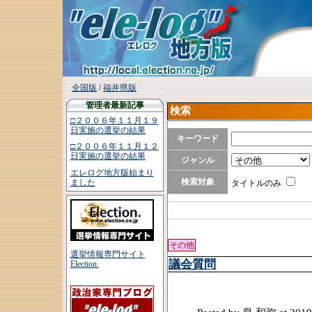
全国版
/
福井県版
管理者最新記事
検索
□２００６年１１月１９
日実施の選挙の結果
キーワード
□２００６年１１月１２
日実施の選挙の結果
ジャンル
エレログ地方版始まり
検索対象
ました
タイトルのみ
その他
選挙情報専門サイト
議会質問
Election.