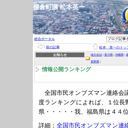
棚倉町議 松本英一
総合ポータル
前の記事
松本 英一のトッ
お知らせ
地方自治
|
香川県
|
沖縄県
|
長野県
|
情報公開ランキング
全国市民オンブズマン連絡会議
度ランキングによれば、１位長
県・・・・・我、福島県は４４
詳細：
全国市民オンブズマン連