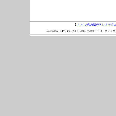
【
エレログ(地方版)TOP
|
エレログ
Powered by i-HIVE inc., 2004 - 2006. このサイトは