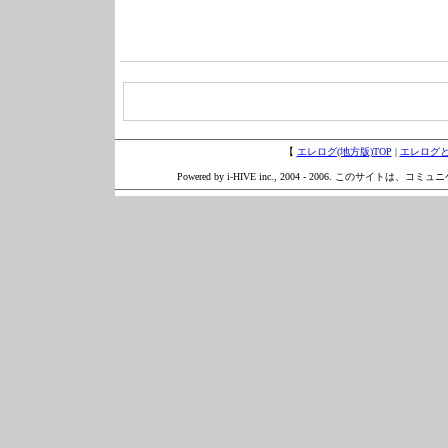
【
エレログ(地方版)TOP
|
エレログ
Powered by i-HIVE inc., 2004 - 2006. このサイトは