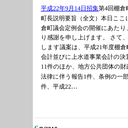
平成
年
月
日招集
第
回棚倉
22
9
14
4
町長説明要旨（全文）
本日ここ
倉町議会定例会の開催にあたり
り感謝を申し上げます。
さて、
します議案は、平成
年度棚倉
21
会計並びに上水道事業会計の決
件のほか、地方公共団体の財
11
法律に伴う報告
件、条例の一
1
件、平成
22…