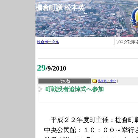
棚倉町議 松本英一
総合ポータル
29
/9/2010
その他
北海道・東北
|
町戦没者追悼式へ参加
平成２２年度町主催：棚倉町
中央公民館：１０：００～挙行