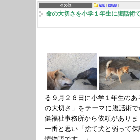
その他
福祉
|
福島県
|
命の大切さを小学１年生に腹話術
る９月２６日に小学１年生のあ
の大切さ」をテーマに腹話術で
健福祉事務所から依頼がありま
一番と思い「捨て犬と弱って保
情物語です。」