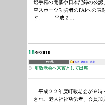
選手権の開催や日本記録の公認
空スポーツ功労者のFAIへの表
す。 平成２…
18
/9/2010
その他
福祉
|
北海道・東北
|
町敬老会へ来賓として出席
平成２２年度町敬老会が９時
され、老人福祉功労者、会員加