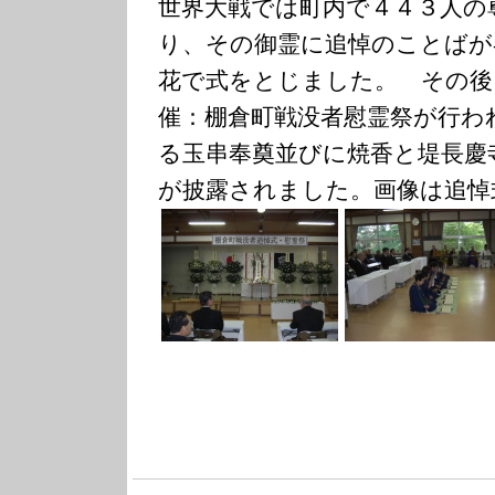
世界大戦では町内で４４３人の
り、その御霊に追悼のことばが
花で式をとじました。 その後
催：棚倉町戦没者慰霊祭が行わ
る玉串奉奠並びに焼香と堤長慶
が披露されました。画像は追悼