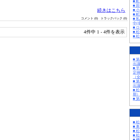
■ 
■ 
続きはこちら
■ 
■ 町
■ 
コメント (0)
トラックバック (0)
中(
■ 
4件中
1 - 4件を表示
■ 
■ 
■ 
出
■ 
定
（
■ 
出
■ 
期
■ 
■ 
■ 
■ 
■ 
■ 