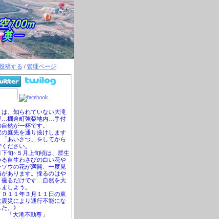
投稿する
/
管理ページ
は、知られていない大滝
尊…棚倉町強梨地内…手付
の自然が一杯です。
の庭先を通り抜けします
、「あいさつ」をしてから
でください。
下旬~５月上旬頃は、群生
いる自生わさびの白い花や
ンソウの花が満開、一度見
値があります。採るのはや
、撮るだけです…自然を大
しましよう。
０１１年３月１１日の東
大震災により通行不能にな
した。》
「大滝不動尊」