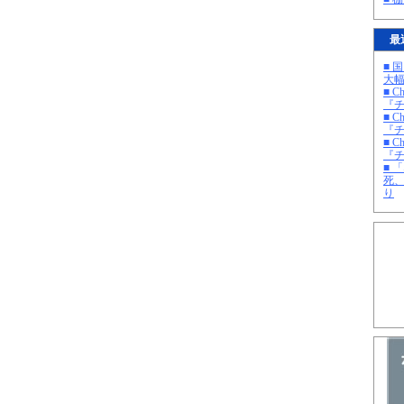
最
■ 
大
■ C
『チ
■ C
『チ
■ C
『チ
■ 
死
り