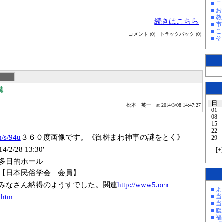
■ 
■ 
■ 教
続きはこちら
■ 
■ 
コメント (0)
トラックバック (0)
■ そ
講
日
松本 英一
at 2014/3/08 14:47:27
01
08
15
22
/s/94u
３６０度画像です。《御桝まわ神事の謎をとく》
29
/28 13:30′
[
+
 多目的ホール
【日本民俗学会 会員】
みなさん納得のようすでした。関連
http://www5.ocn
■ 
.htm
■ 
■ 
■ 
■ 