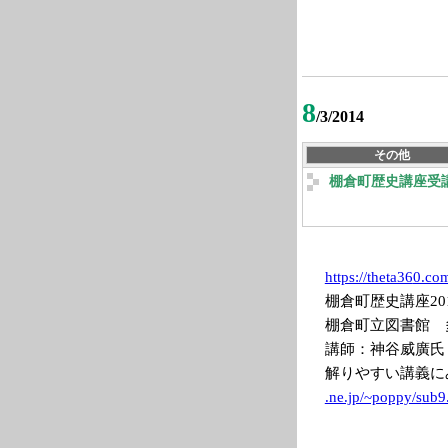
8
/3/2014
その他
棚倉町歴史講座受
https://theta36
0.com
棚倉町歴史講座2014/2
棚倉町立図書館
講師：神谷威廣氏
解りやすい講義に
.ne.jp/~poppy/s
ub9