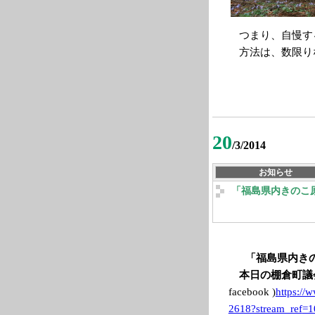
つまり、自慢す
方法は、数限り
20
/3/2014
お知らせ
「福島県内きのこ
「福島県内き
本日の棚倉町議
facebook )
https://
2618?stream_ref
=1