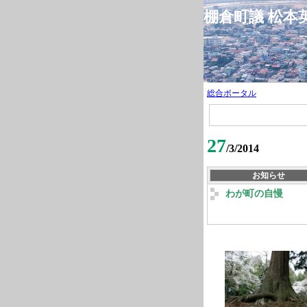
棚倉町議 松
総合ポータル
27
/3/2014
お知らせ
わが町の自慢