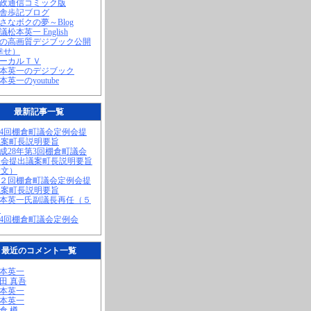
町政通信コミック版
田舎歩記ブログ
小さなボクの夢～Blog
議松本英一 English
私の高画質デジブック公開
幸せ）
ローカルＴＶ
松本英一のデジブック
松本英一のyoutube
最新記事一覧
第4回棚倉町議会定例会提
議案町長説明要旨
平成28年第3回棚倉町議会
例会提出議案町長説明要旨
全文）
第２回棚倉町議会定例会提
議案町長説明要旨
松本英一氏副議長再任（５
）
第4回棚倉町議会定例会
最近のコメント一覧
松本英一
奥田 真吾
松本英一
松本英一
棚倉 樽