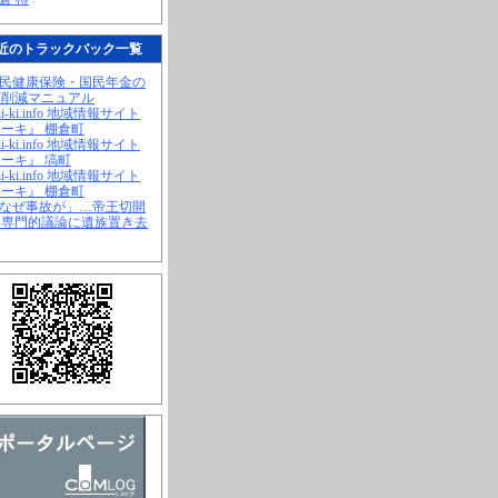
近のトラックバック一覧
国民健康保険・国民年金の
幅削減マニュアル
hi-ki.info 地域情報サイト
ーキ』 棚倉町
hi-ki.info 地域情報サイト
ーキ』 塙町
hi-ki.info 地域情報サイト
ーキ』 棚倉町
「なぜ事故が」…帝王切開
、専門的議論に遺族置き去