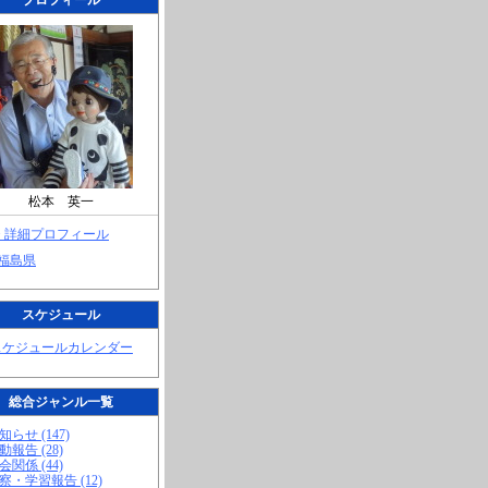
プロフィール
松本 英一
> 詳細プロフィール
 福島県
スケジュール
スケジュールカレンダー
総合ジャンル一覧
知らせ (147)
動報告 (28)
会関係 (44)
視察・学習報告 (12)