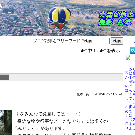
本英一
4件中
1 - 4件を表示
多く
不動
かず
民家
ので
進ん
４月
松本 英一
at 2014/3/27 11:58:43
して
ニリ
る価
めて
《
をみんなで発見しては・・・》
切に
《２
身近な物や行事など「たなぐら」には多くの
日本
「みりょく」があります。
りま