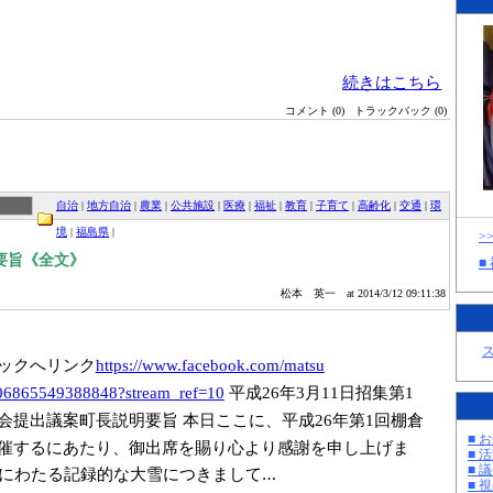
続きはこちら
コメント (0)
トラックバック (0)
自治
|
地方自治
|
農業
|
公共施設
|
医療
|
福祉
|
教育
|
子育て
|
高齢化
|
交通
|
環
境
|
福島県
|
>
要旨《全文》
■
松本 英一
at 2014/3/12 09:11:38
ックへリンク
https://www.fac
ebook.com/matsu
平成
年
月
日招集
第
606865549388
848?stream_ref=
10
26
3
11
1
会提出議案町長説明要旨
本日ここに、平成
年第
回棚倉
26
1
■ お
催するにあたり、御出席を賜り心より感謝を申し上げま
■ 活
■ 議
にわたる記録的な大雪につきまして…
■ 