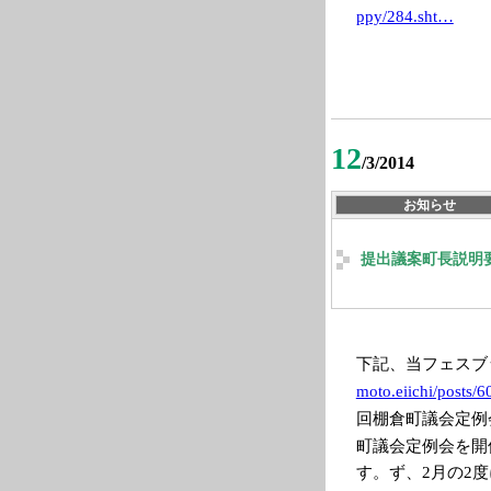
ppy/284.sht…
12
/3/2014
お知らせ
提出議案町長説明
下記、当フェスブ
moto.eiichi/pos
ts/
回棚倉町議会定例
町議会定例会を開
す。
ず、
月の
度
2
2