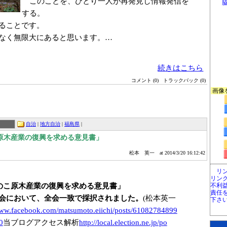
このことを、ひとり一人が再発見し情報発信を
する。
ることです。
なく無限大にあると思います。…
続きはこちら
コメント (0)
トラックバック (0)
画像
自治
|
地方自治
|
福島県
|
原木産業の復興を求める意見書」
松本 英一
at 2014/3/20 16:12:42
リ
リン
のこ原木産業の復興を求める意見書」
不利
責任
会において、全会一致で採択されました。
(松本英一
下さ
www.fa
cebook.com/mats
umoto.eiichi/po
sts/61082784899
0
当ブログアクセス解析
http://local.el
ection.ne.jp/po