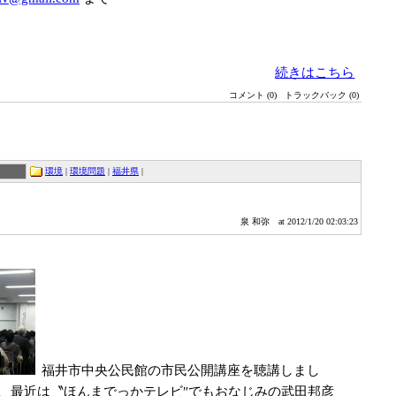
続きはこちら
コメント (0)
トラックバック (0)
環境
|
環境問題
|
福井県
|
泉 和弥
at 2012/1/20 02:03:23
福井市中央公民館の市民公開講座を聴講しまし
、最近は〝ほんまでっかテレビ″でもおなじみの武田邦彦