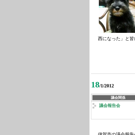
西になった」と皆
18
/1/2012
議会関係
議会報告会
伊賀市の議会報告