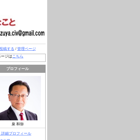
投稿する
/
管理ページ
ページは
こちら
プロフィール
泉 和弥
> 詳細プロフィール