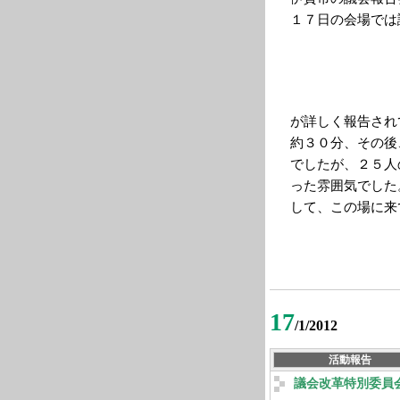
１７日の会場では
が詳しく報告され
約３０分、その後
でしたが、２５人
った雰囲気でした
して、この場に来
17
/1/2012
活動報告
議会改革特別委員