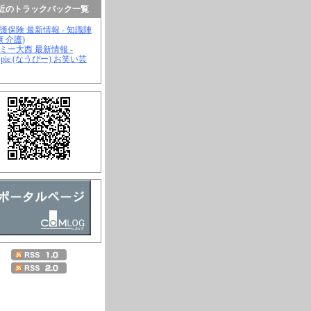
近のトラックバック一覧
介護保険 最新情報 - 知識陣
康 介護)
ジミー大西 最新情報 -
wpie (なうぴー) お笑い芸