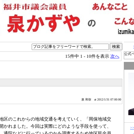
公式
15件中
1 - 10件を表示
次へ
泉 和弥
at 2012/1/31 07:00:00
地区のこれからの地域交通を考えていく、「岡保地域交
開かれました。今回は実際にどのような手段を使って、
>
、通院などに行っているのかを調査するため地区民全員