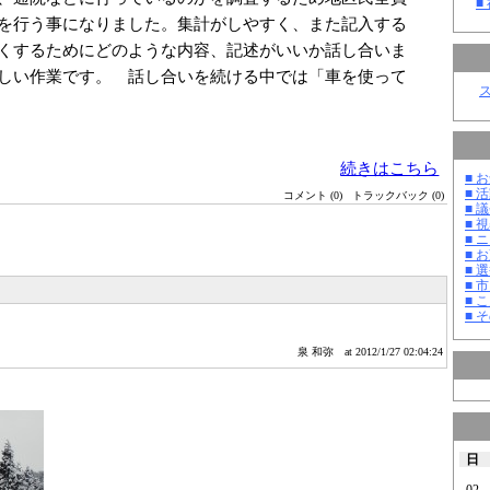
■
を行う事になりました。集計がしやすく、また記入する
くするためにどのような内容、記述がいいか話し合いま
しい作業です。 話し合いを続ける中では「車を使って
続きはこちら
■ お
■ 活
コメント (0)
トラックバック (0)
■ 議
■ 
■ 
■ 
■ 選
■ 
■ 
■ そ
泉 和弥
at 2012/1/27 02:04:24
日
02