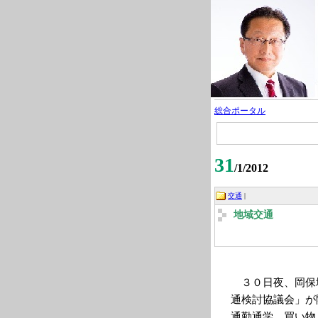
総合ポータル
31
/1/2012
交通
|
地域交通
３０日夜、岡保
通検討協議会」が
通勤通学、買い物