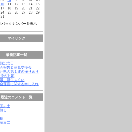
10
11
12
13
14
15
17
18
19
20
21
22
24
25
26
27
28
29
31
] バックナンバーを表示
マイリンク
最新記事一覧
終戦記念日
議会報告＆意見交換会
福井県の第１波の振り返り
今後の対応
会報 新生ふくい
議会運営に関する申し入れ
最近のコメント一覧
憂国志士
名無し
幸橋
齊藤泰二