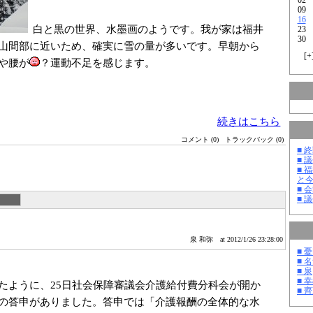
09
16
白と黒の世界、水墨画のようです。我が家は福井
23
30
山間部に近いため、確実に雪の量が多いです。早朝から
[
+
や腰が
？運動不足を感じます。
続きはこちら
コメント (0)
トラックバック (0)
■ 
■ 
■ 
と
■ 
■ 
泉 和弥
at 2012/1/26 23:28:00
■ 
■ 
■ 泉
■ 
たように、25日社会保障審議会介護給付費分科会が開か
■ 
の答申がありました。答申では「介護報酬の全体的な水