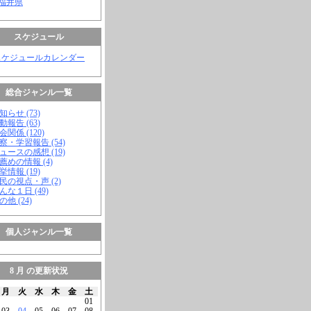
 福井県
スケジュール
スケジュールカレンダー
総合ジャンル一覧
知らせ (73)
動報告 (63)
会関係 (120)
視察・学習報告 (54)
ニュースの感想 (19)
お薦めの情報 (4)
挙情報 (19)
市民の視点・声 (2)
こんな１日 (49)
の他 (24)
個人ジャンル一覧
8 月 の更新状況
月
火
水
木
金
土
01
03
04
05
06
07
08