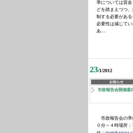
準については賃金
どを踏まえつつ、
制する必要がある
必要性は減じてい
あ…
23
/1/2012
お知らせ
市政報告会開催案
市政報告会の準
０分～４時場所：
せ：
izumikazuya.c