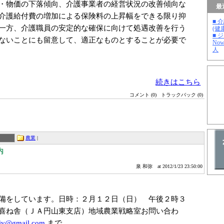
・物価の下落傾向、介護事業者の経営状況の改善傾向な
最
介護給付費の増加による保険料の上昇幅をできる限り抑
■ 
一方、介護職員の安定的な確保に向けて処遇改善を行う
(健
■ 
ないことにも留意して、適正なものとすることが必要で
No
人
続きはこちら
コメント (0)
トラックバック (0)
農業
|
内
泉 和弥
at 2012/1/23 23:50:00
備をしています。日時：２月１２日（日） 午後２時３
喜ね舎（ＪＡ円山東支店）地域農業戦略室お問い合わ
iv
@gmail.com
まで