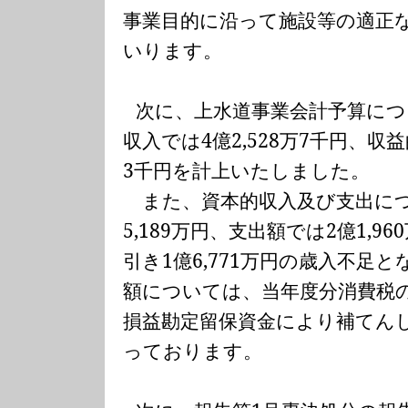
事業目的に沿って施設等の適正
いります。
次に、上水道事業会計予算に
収入では
4
億
2,528
万
7
千円、収益
3
千円を計上いたしました。
また、資本的収入及び支出に
5,189
万円、支出額では
2
億
1,960
引き
1
億
6,771
万円の歳入不足と
額については、当年度分消費税
損益勘定留保資金により補てん
っております。