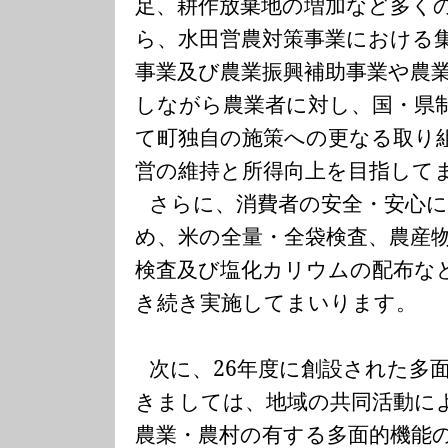
足、耕作放棄地の増加など多く
ら、水田営農対策事業における
事業及び農業振興補助事業や農
しながら農業者に対し、国・県
て町独自の施策への更なる取り
営の維持と所得向上を目指して
さらに、消費者の安全・安心
め、米の全量・全袋検査、農産
検査及び塩化カリウムの配布な
き続き実施してまいります。
次に、
26
年度に創設された多
きましては、地域の共同活動に
農業・農村の有する多面的機能