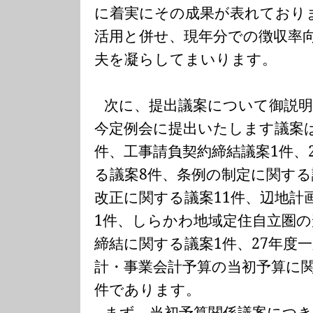
に着実にその成果が表れており
活用と併せ、現年分での徴収率
夫を凝らしてまいります。
次に、提出議案について御説
今定例会に提出いたします議案
件、工事請負契約締結議案
1
件、
る議案
8
件、条例の制定に関する
改正に関する議案
11
件、辺地計
1
件、しらかわ地域定住自立圏の
締結に関する議案
1
件、
27
年度一
計・事業会計予算の当初予算に
件であります。
まず、当初予算関係議案につ