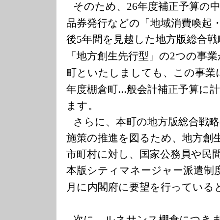
そのため、
年度補正予算の
26
品券発行などの「地域消費喚起
後
年間を見越した地方版総合戦
5
「地方創生先行型」の
つの事業
2
町といたしましても、この事業
年度棚倉町…般会計補正予算に
ます。
さらに、本町の地方版総合戦略
施策の推進を図るため、地方創
市町村に対し、国家公務員や民
本版シティマネージャー派遣制
月に内閣府に要望を行っている
次に、ルネサンス棚倉につき