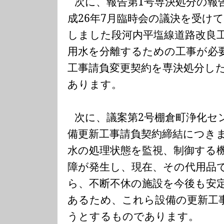
次に、報告第
1
号専決処分の報
成
26
年
7
月臨時会の議決を受けて
しました段河内平塩線道路改良
用水を分離するための工事が必
工事請負変更契約を専決処分し
あります。
次に、議案第
2
号棚倉町浄化セ
備更新工事請負契約締結につき
水の処理状態を監視、制御する
障が発生し、現在、その代用品
ら、不断不休の施設を今後も安
あるため、これら設備の更新工
うとするものであります。