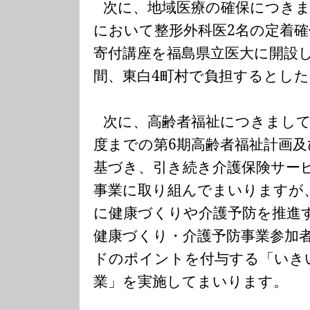
次に、地域医療の確保につき
において整形外科医
2
名の定着確
寄付講座を福島県立医大に開設
間、東白
4
町村で負担するとし
次に、高齢者福祉につきまし
度までの第
6
期高齢者福祉計画及
基づき、引き続き介護保険サー
事業に取り組んでまいりますが
に健康づくりや介護予防を推進
健康づくり・介護予防事業参加
ドのポイントを付与する「いき
業」を実施してまいります。