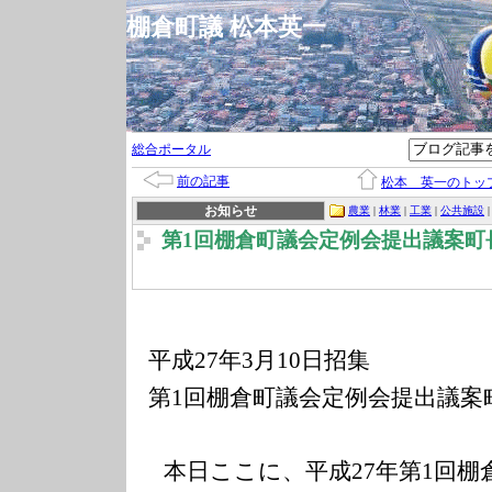
棚倉町議 松本英一
総合ポータル
前の記事
松本 英一のトッ
お知らせ
農業
|
林業
|
工業
|
公共施設
第1回棚倉町議会定例会提出議案町
平成
年
月
日招集
27
3
10
第
回棚倉町議会定例会提出議案
1
本日ここに、平成
年第
回棚
27
1