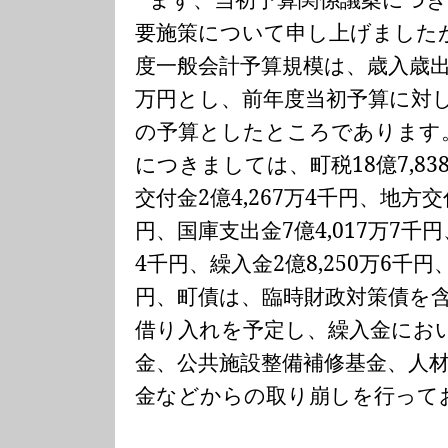
要施策について申し上げました
度一般会計予算規模は、歳入歳
万円とし、前年度当初予算に対
の予算としたところであります
につきましては、町税
18
億
7,83
交付金
2
億
4,267
万
4
千円、地方交
円、国庫支出金
7
億
4,017
万
7
千円
4
千円、繰入金
2
億
8,250
万
6
千円
円、町債は、臨時財政対策債を
借り入れを予定し、繰入金にお
金、公共施設整備補修基金、人
金などからの取り崩しを行って