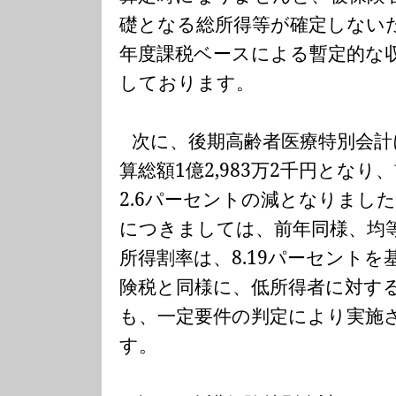
礎となる総所得等が確定しない
年度課税ベースによる暫定的な
しております。
次に、後期高齢者医療特別会
算総額
1
億
2,983
万
2
千円となり、
2.6
パーセントの減となりました
につきましては、前年同様、均
所得割率は、
8.19
パーセントを
険税と同様に、低所得者に対す
も、一定要件の判定により実施
す。