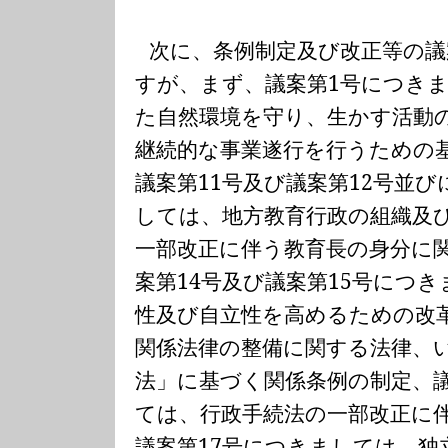
次に、条例制定及び改正等の
すが、まず、議案第
1
号につき
た自然環境を守り、生かす活動
継続的な事業遂行を行うための
議案第
11
号及び議案第
12
号並び
しては、地方教育行政の組織及
一部改正に伴う教育長の身分に
案第
14
号及び議案第
15
号につき
性及び自立性を高めるための改
関係法律の整備に関する法律、
法」に基づく関係条例の制定、
ては、行政手続法の一部改正に
議案第
17
号につきましては、独