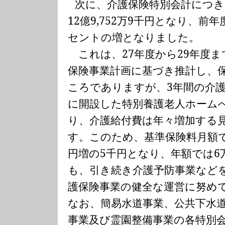
次に、介護保険特別会計につ
12
億
9,752
万
9
千円となり、前年
セントの増となりました。
これは、
27
年度から
29
年度ま
保険事業計画に基づき推計し、
ころでありますが、
3
年間の介
に開設した特別養護老人ホーム
り、介護給付費は年々増加する
す。このため、基準保険料月額
円増の
5
千円となり、年額では
6
も、引き続き介護予防事業など
護保険事業の健全な運営に努め
なお、簡易水道事業、公共下水
事業及び霊園整備事業の各特別