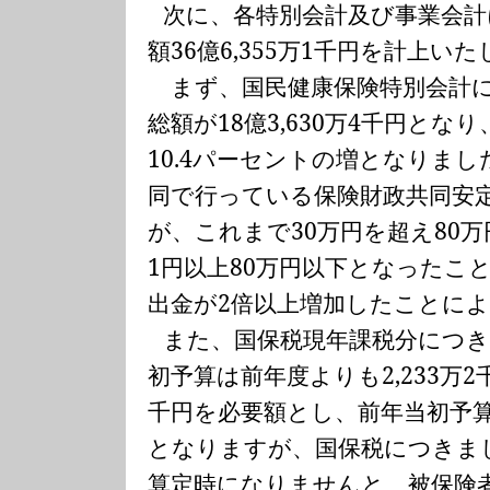
次に、各特別会計及び事業会
額
36
億
6,355
万
1
千円を計上いた
まず、国民健康保険特別会計に
総額が
18
億
3,630
万
4
千円となり
10.4
パーセントの増となりまし
同で行っている保険財政共同安
が、これまで
30
万円を超え
80
万
1
円以上
80
万円以下となったこ
出金が
2
倍以上増加したことに
また、国保税現年課税分につ
初予算は前年度よりも
2,233
万
2
千円を必要額とし、前年当初予
となりますが、国保税につきま
算定時になりませんと、被保険