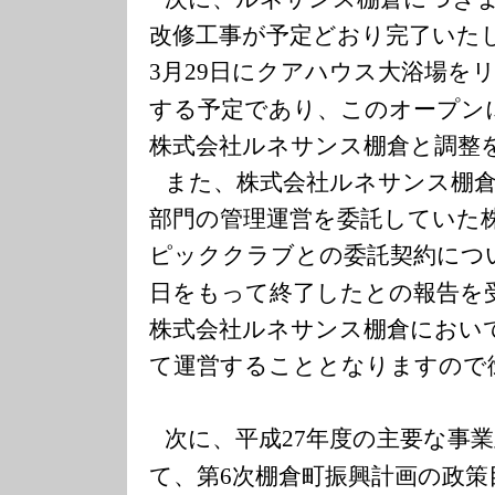
改修工事が予定どおり完了いた
月
日にクアハウス大浴場を
3
29
する予定であり、このオープン
株式会社ルネサンス棚倉と調整
また、株式会社ルネサンス棚
部門の管理運営を委託していた
ピッククラブとの委託契約につ
日をもって終了したとの報告を
株式会社ルネサンス棚倉におい
て運営することとなりますので
次に、平成
年度の主要な事
27
て、第
次棚倉町振興計画の政策
6