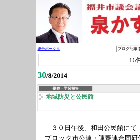
総合ポータル
16
30
/8/2014
視察・学習報告
地域防災と公民館
３０日午後、和田公民館にて
ブロック市公連・運審連合同研