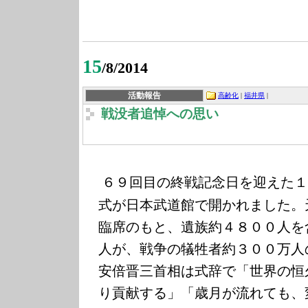
15
/8/2014
活動報告
高齢化
|
福井県
|
戦没者追悼への思い
６９回目の終戦記念日を迎えた１
式が日本武道館で開かれました。
臨席のもと、遺族約４８００人を
人が、戦争の犠牲者約３００万人
安倍晋三首相は式辞で「世界の恒
り貢献する」「歳月が流れても、