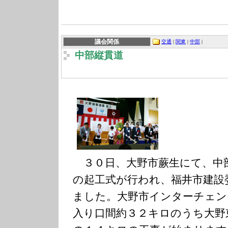
議会関係
交通
|
関東
|
中部
|
中部縦貫道
３０日、大野市蕨生にて、中
の起工式が行われ、福井市建設
ました。大野市インターチェン
入り口間約３２キロのうち大野