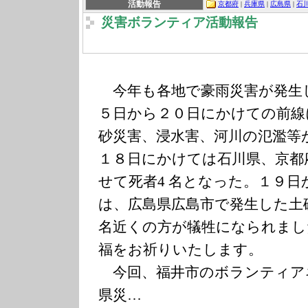
活動報告
京都府
|
兵庫県
|
広島県
|
石
災害ボランティア活動報告
今年も各地で豪雨災害が発生
５日から２０日にかけての前線
砂災害、浸水害、河川の氾濫等
１８日にかけては石川県、京都
せて死者4 名となった。１９
は、広島県広島市で発生した土
名近くの方が犠牲になられまし
福をお祈りいたします。
今回、福井市のボランティア
県災…